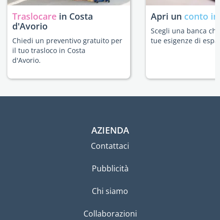
Traslocare
in Costa
Apri un
conto in
d'Avorio
Scegli una banca che 
Chiedi un preventivo gratuito per
tue esigenze di espat
il tuo trasloco in Costa
d'Avorio.
AZIENDA
Contattaci
Pubblicità
Chi siamo
Collaborazioni