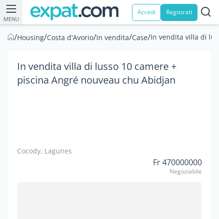
Accedi
Registrati
MENU
/
/
/
/
/
In vendita villa di 
Housing
Costa d'Avorio
In vendita
Case
In vendita villa di lusso 10 camere +
piscina Angré nouveau chu Abidjan
Cocody, Lagunes
Fr 470000000
Negoziabile