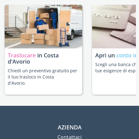
Traslocare
in Costa
Apri un
conto in
d'Avorio
Scegli una banca che 
Chiedi un preventivo gratuito per
tue esigenze di espat
il tuo trasloco in Costa
d'Avorio.
AZIENDA
Contattaci