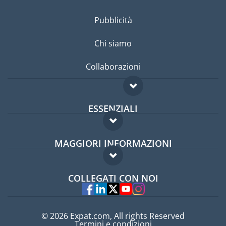
Pubblicità
Chi siamo
Collaborazioni
ESSENZIALI
Forum per expat
MAGGIORI INFORMAZIONI
Guida per expat
Domande frequenti
Lavori all'estero
COLLEGATI CON NOI
Esperti
© 2026 Expat.com, All rights Reserved
Termini e condizioni