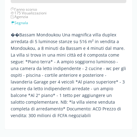
l'anno scorso
175 Visualizzazioni
Agenzia
Segnala
��Bassam Mondoukou Una magnifica villa duplex
arredata di 5 luminose stanze su 516 m² in vendita a
Mondoukou, a 8 minuti da Bassam e 4 minuti dal mare.
La villa si trova in una mini città ed è composta come
segue: *Piano terra* - A ampio soggiorno luminoso -
⁠una camera da letto indipendente - 2 cucine - ⁠wc per gli
ospiti - ⁠piscina - ⁠cortile anteriore e posteriore -
⁠lavanderia Garage per 4 veicoli *Al piano superiore* - 3
camere da letto indipendenti arredate - ⁠un ampio
balcone *Al 2° piano* - 1 tetto per aggiungere un
salotto complementare. NB: *la villa viene venduta
completa di arredamento* Documento: ACD Prezzo di
vendita: 300 milioni di FCFA negoziabili