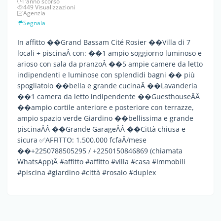
l'anno scorso
449 Visualizzazioni
Agenzia
Segnala
In affitto ��Grand Bassam Cité Rosier ��Villa di 7
locali + piscinaÂ con: ��1 ampio soggiorno luminoso e
arioso con sala da pranzoÂ ��5 ampie camere da letto
indipendenti e luminose con splendidi bagni �� più
spogliatoio ��bella e grande cucinaÂ ��Lavanderia
��1 camera da letto indipendente ��GuesthouseÂÂ
��ampio cortile anteriore e posteriore con terrazze,
ampio spazio verde Giardino ��bellissima e grande
piscinaÂÂ ��Grande GarageÂÂ ��Città chiusa e
sicura ✅AFFITTO: 1.500.000 fcfaÂ/mese
��+2250788505295 / +2250150846869 (chiamata
WhatsApp)Â #affitto #affitto #villa #casa #Immobili
#piscina #giardino #città #rosaio #duplex