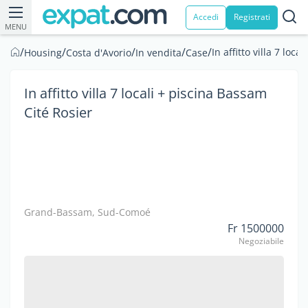
Accedi
Registrati
MENU
/
/
/
/
/
In affitto villa 7 loc
Housing
Costa d'Avorio
In vendita
Case
In affitto villa 7 locali + piscina Bassam
Cité Rosier
Grand-Bassam, Sud-Comoé
Fr 1500000
Negoziabile