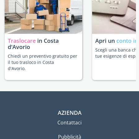
Traslocare
in Costa
Apri un
conto in
d'Avorio
Scegli una banca che 
Chiedi un preventivo gratuito per
tue esigenze di espat
il tuo trasloco in Costa
d'Avorio.
AZIENDA
Contattaci
Pubblicità