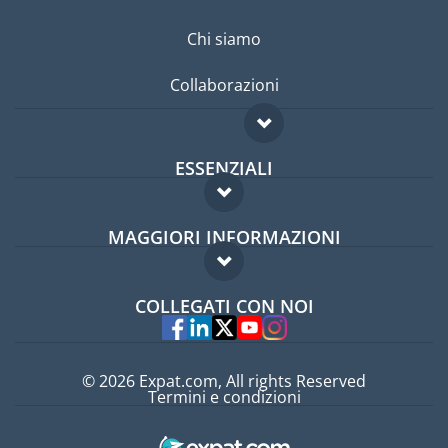
Chi siamo
Collaborazioni
ESSENZIALI
Forum per expat
MAGGIORI INFORMAZIONI
Guida per expat
Domande frequenti
Lavori all'estero
COLLEGATI CON NOI
Esperti
© 2026 Expat.com, All rights Reserved
Termini e condizioni