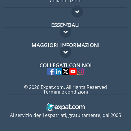
Collaborazioni
ESSENZIALI
Forum per expat
MAGGIORI INFORMAZIONI
Guida per expat
Domande frequenti
Lavori all'estero
COLLEGATI CON NOI
Esperti
© 2026 Expat.com, All rights Reserved
Termini e condizioni
Al servizio degli espatriati, gratuitamente, dal 2005