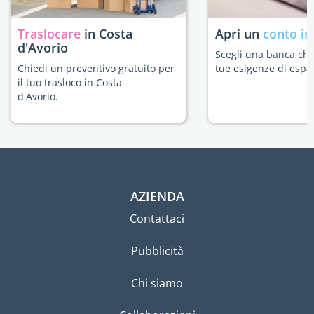
Traslocare
in Costa
Apri un
conto in
d'Avorio
Scegli una banca che 
Chiedi un preventivo gratuito per
tue esigenze di espat
il tuo trasloco in Costa
d'Avorio.
AZIENDA
Contattaci
Pubblicità
Chi siamo