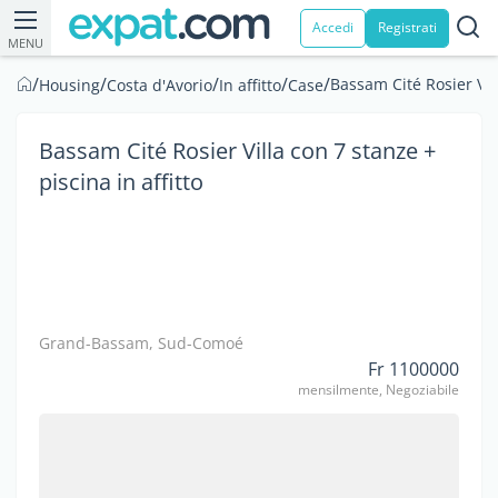
Accedi
Registrati
MENU
/
/
/
/
/
Bassam Cité Rosier Vill
Housing
Costa d'Avorio
In affitto
Case
Bassam Cité Rosier Villa con 7 stanze +
piscina in affitto
Grand-Bassam, Sud-Comoé
Fr 1100000
mensilmente, Negoziabile