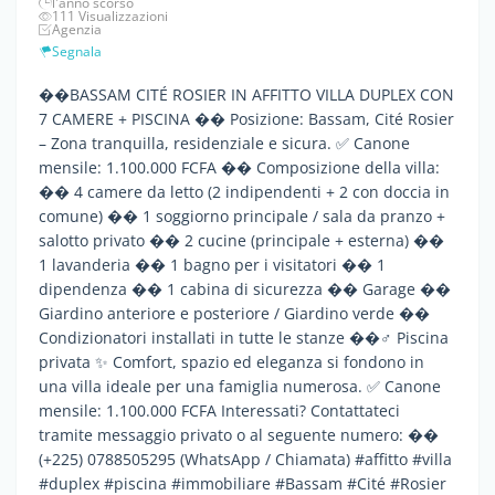
l'anno scorso
111 Visualizzazioni
Agenzia
Segnala
��BASSAM CITÉ ROSIER IN AFFITTO VILLA DUPLEX CON
7 CAMERE + PISCINA �� Posizione: Bassam, Cité Rosier
– Zona tranquilla, residenziale e sicura. ✅ Canone
mensile: 1.100.000 FCFA �� Composizione della villa:
��️ 4 camere da letto (2 indipendenti + 2 con doccia in
comune) ��️ 1 soggiorno principale / sala da pranzo +
salotto privato ��️ 2 cucine (principale + esterna) ��
1 lavanderia �� 1 bagno per i visitatori �� 1
dipendenza ��️ 1 cabina di sicurezza �� Garage ��
Giardino anteriore e posteriore / Giardino verde ��
Condizionatori installati in tutte le stanze ��‍♂️ Piscina
privata ✨ Comfort, spazio ed eleganza si fondono in
una villa ideale per una famiglia numerosa. ✅ Canone
mensile: 1.100.000 FCFA Interessati? Contattateci
tramite messaggio privato o al seguente numero: ��
(+225) 0788505295 (WhatsApp / Chiamata) #affitto #villa
#duplex #piscina #immobiliare #Bassam #Cité #Rosier