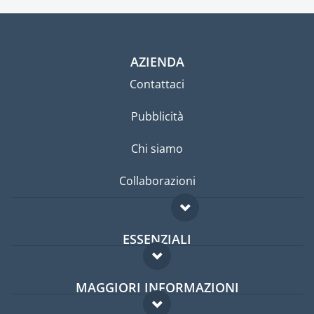
AZIENDA
Contattaci
Pubblicità
Chi siamo
Collaborazioni
ESSENZIALI
Forum per expat
MAGGIORI INFORMAZIONI
Guida per expat
Domande frequenti