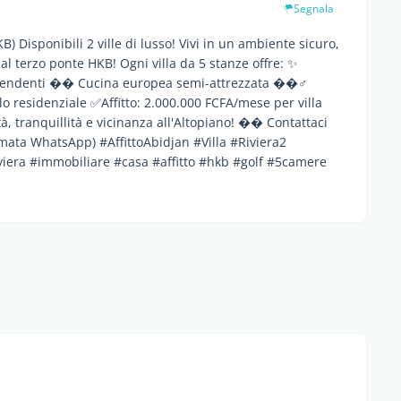
Segnala
Disponibili 2 ville di lusso! Vivi in un ambiente sicuro,
dal terzo ponte HKB! Ogni villa da 5 stanze offre: ✨
pendenti ��️ Cucina europea semi-attrezzata ��‍♂️
o residenziale ✅Affitto: 2.000.000 FCFA/mese per villa
 tranquillità e vicinanza all'Altopiano! �� Contattaci
ata WhatsApp) #AffittoAbidjan #Villa #Riviera2
viera #immobiliare #casa #affitto #hkb #golf #5camere