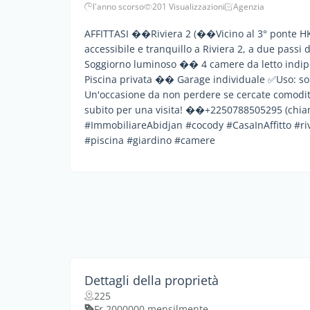
l'anno scorso
201 Visualizzazioni
Agenzia
AFFITTASI ��Riviera 2 (��Vicino al 3° ponte HKB) 
accessibile e tranquillo a Riviera 2, a due passi 
Soggiorno luminoso ��️ 4 camere da letto indi
Piscina privata �� Garage individuale ✅Uso: sol
Un'occasione da non perdere se cercate comodità,
subito per una visita! ��+2250788505295 (chiam
#ImmobiliareAbidjan #cocody #CasaInAffitto #ri
#piscina #giardino #camere
Dettagli della proprietà
225
Fr 2000000 mensilmente