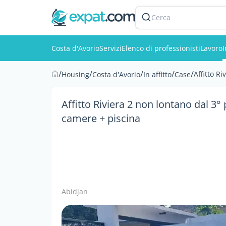
Cerca
Costa d'Avorio
Servizi
Elenco di professionisti
Lavoro
/
/
/
/
/
Affitto R
Housing
Costa d'Avorio
In affitto
Case
Affitto Riviera 2 non lontano dal 3° 
camere + piscina
Abidjan