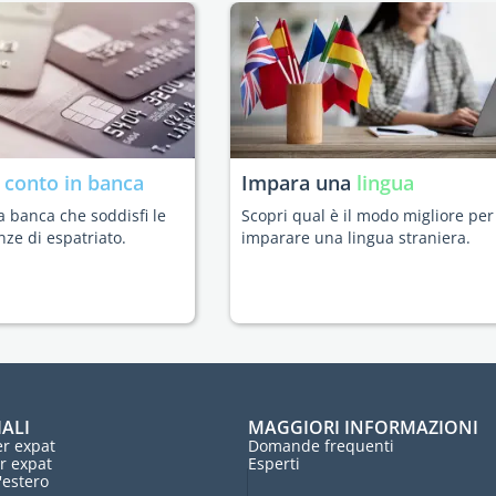
n
conto in banca
Impara una
lingua
a banca che soddisfi le
Scopri qual è il modo migliore per
nze di espatriato.
imparare una lingua straniera.
IALI
MAGGIORI INFORMAZIONI
r expat
Domande frequenti
r expat
Esperti
l'estero