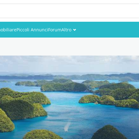
obiliare
Piccoli Annunci
Forum
Altro
Eventi
Utenti
Foto