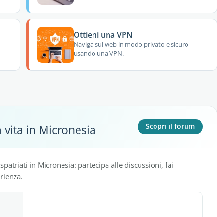
Ottieni una VPN
e
Naviga sul web in modo privato e sicuro
usando una VPN.
 vita in Micronesia
Scopri il forum
spatriati in Micronesia: partecipa alle discussioni, fai
rienza.