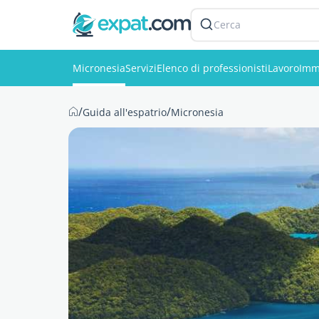
Cerca
Micronesia
Servizi
Elenco di professionisti
Lavoro
Imm
/
/
Guida all'espatrio
Micronesia