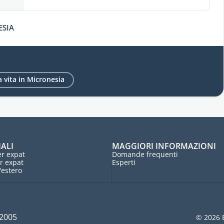
ESIA
a vita in Micronesia
IALI
MAGGIORI INFORMAZIONI
r expat
Domande frequenti
r expat
Esperti
l'estero
 2005
© 2026 E