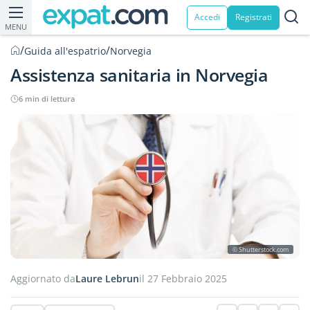
Accedi
Registrati
MENU
/
/
Guida all'espatrio
Norvegia
Assistenza sanitaria in Norvegia
6 min di lettura
© Shutterstock.com
Aggiornato da
Laure Lebrun
il 27 Febbraio 2025