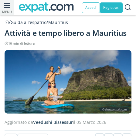
Accedi
Registrati
MENU
/
/
Guida all'espatrio
Mauritius
Attività e tempo libero a Mauritius
16 min di lettura
© shutterstock.com
Aggiornato da
Veedushi Bissessur
il 05 Marzo 2026