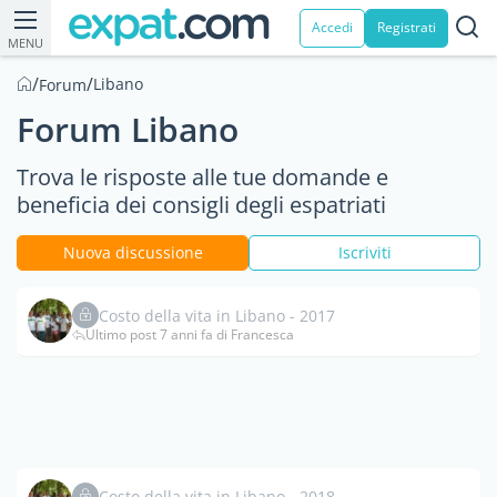
Accedi
Registrati
MENU
/
/
Libano
Forum
Forum Libano
Trova le risposte alle tue domande e
beneficia dei consigli degli espatriati
Nuova discussione
Iscriviti
Costo della vita in Libano - 2017
Ultimo post 7 anni fa di Francesca
Costo della vita in Libano - 2018