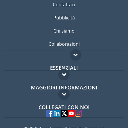
Contattaci
Pubblicità
Chi siamo
Collaborazioni
ESSENZIALI
Forum per expat
MAGGIORI INFORMAZIONI
Guida per expat
Domande frequenti
Lavori all'estero
COLLEGATI CON NOI
Esperti