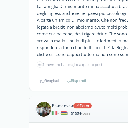
La famiglia Di mio marito mi ha accolto a bracc
degli inglesi, anche se nei paesi piu piccoli og
A parte un amico Di mio marito, Che non frequ
legata a brexit, non abbiamo avuto molti proble
come cucina bene, devi rigare dritto Che sono esp
arriva la mafia.. 'nulla di piu'. I riferimenti 
rispondere a tono citando il Loro the', la Regin
cliché esistono dapperttutto ma non sono sempr
👍
1 membro ha reagito a questo post
Reagisci
Rispondi
Francesca
Team
61604
|
POSTS