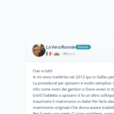
La Vero/Ronnie
Utente
11
|
POSTS
Ciao a tutti!
Io mi sono trasferita nel 2013 qui in Galles p
La procedural per sposarvi è molto semplice: si
info come nomi dei genitori e Dove vivevi in It
(civil) l'addetto a sposarvi ti fa un altro coll
trascrivere il matrimonio in Italia! Per farlo de
matrimonio originale Che dovra essere tradotta 
Per il resto non credo Ci siano problemi, soprat