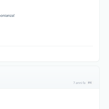
imonianza!
#4
7 anni fa