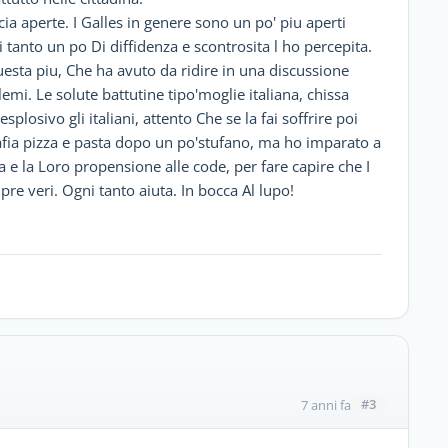
ia aperte. I Galles in genere sono un po' piu aperti
ni tanto un po Di diffidenza e scontrosita l ho percepita.
esta piu, Che ha avuto da ridire in una discussione
mi. Le solute battutine tipo'moglie italiana, chissa
losivo gli italiani, attento Che se la fai soffrire poi
a mafia pizza e pasta dopo un po'stufano, ma ho imparato a
a e la Loro propensione alle code, per fare capire che I
e veri. Ogni tanto aiuta. In bocca Al lupo!
#3
7 anni fa