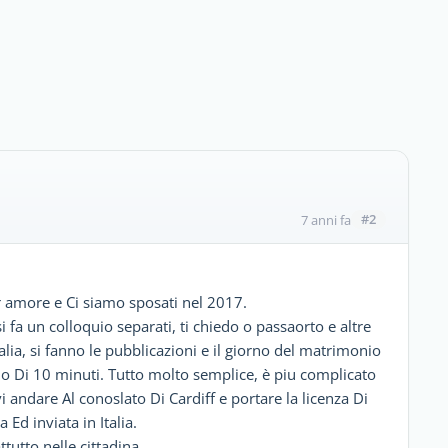
#2
7 anni fa
er amore e Ci siamo sposati nel 2017.
 fa un colloquio separati, ti chiedo o passaorto e altre
alia, si fanno le pubblicazioni e il giorno del matrimonio
oquio Di 10 minuti. Tutto molto semplice, è piu complicato
vi andare Al conoslato Di Cardiff e portare la licenza Di
Ed inviata in Italia.
tutto nelle cittadina.