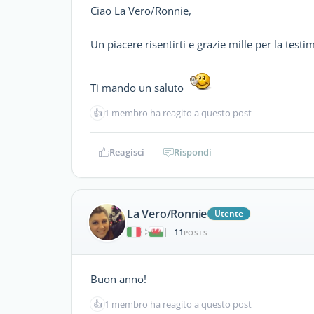
Ciao La Vero/Ronnie,
Un piacere risentirti e grazie mille per la test
Ti mando un saluto
👍
1 membro ha reagito a questo post
Reagisci
Rispondi
La Vero/Ronnie
Utente
11
|
POSTS
Buon anno!
👍
1 membro ha reagito a questo post