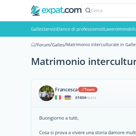
Cerca
Galles
Servizi
Elenco di professionisti
Lavoro
Immobili
/
/
/
Matrimonio interculturale in Galle
Forum
Galles
Matrimonio intercultur
Francesca
Team
61604
|
POSTS
Buongiorno a tutti,
Cosa si prova a vivere una storia damore mult