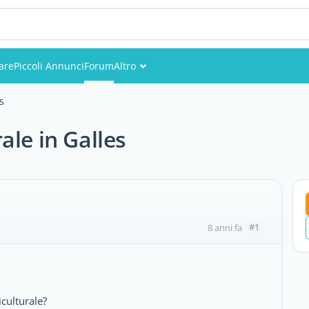
are
Piccoli Annunci
Forum
Altro
Eventi
s
Utenti
ale in Galles
Foto
#1
8 anni fa
iculturale?