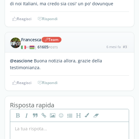
di noi Italiani, ma credo sia cosi' un po' dovunque
Reagisci
Rispondi
Francesca
Team
61605
6 mesi fa
#3
|
POSTS
@eascione
Buona notizia allora, grazie della
testimonianza.
Reagisci
Rispondi
Risposta rapida