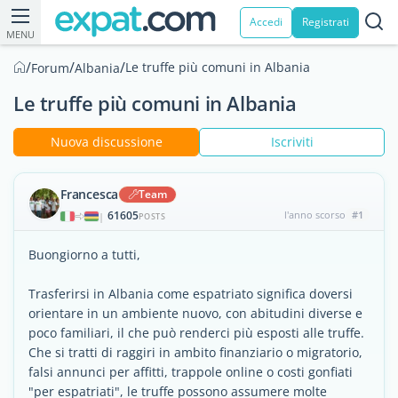
Accedi
Registrati
MENU
/
/
/
Le truffe più comuni in Albania
Forum
Albania
Le truffe più comuni in Albania
Nuova discussione
Iscriviti
Francesca
Team
61605
l'anno scorso
#1
|
POSTS
Buongiorno a tutti,
Trasferirsi in Albania come espatriato significa doversi
orientare in un ambiente nuovo, con abitudini diverse e
poco familiari, il che può renderci più esposti alle truffe.
Che si tratti di raggiri in ambito finanziario o migratorio,
falsi annunci per affitti, trappole online o costi gonfiati
"per espatriati", le truffe possono assumere molte