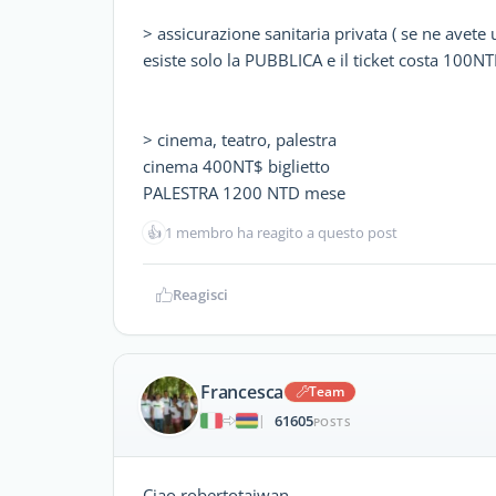
> assicurazione sanitaria privata ( se ne avete 
esiste solo la PUBBLICA e il ticket costa 100
> cinema, teatro, palestra
cinema 400NT$ biglietto
PALESTRA 1200 NTD mese
👍
1 membro ha reagito a questo post
Reagisci
Francesca
Team
61605
|
POSTS
Ciao robertotaiwan,