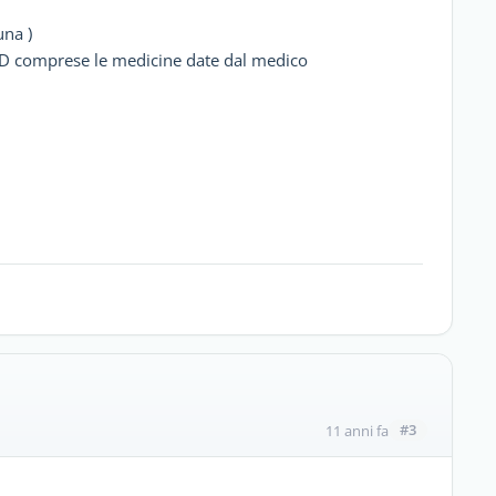
una )
NTD comprese le medicine date dal medico
#3
11 anni fa