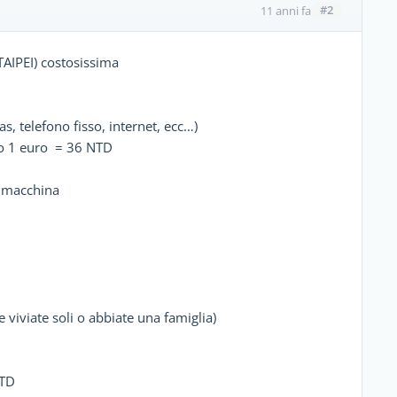
#2
11 anni fa
(TAIPEI) costosissima
as, telefono fisso, internet, ecc…)
io 1 euro = 36 NTD
a macchina
 viviate soli o abbiate una famiglia)
NTD