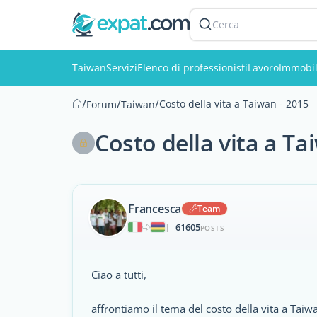
Cerca
Taiwan
Servizi
Elenco di professionisti
Lavoro
Immobil
/
/
/
Costo della vita a Taiwan - 2015
Forum
Taiwan
Costo della vita a Ta
Francesca
Team
61605
|
POSTS
Ciao a tutti,
affrontiamo il tema del costo della vita a Taiw