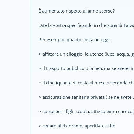
È aumentato rispetto allanno scorso?
Dite la vostra specificando in che zona di Taiw
Per esempio, quanto costa ad oggi :
> affittare un alloggio, le utenze (luce, acqua, ga
> il trasporto pubblico o la benzina se avete l
> il cibo (quanto vi costa al mese a seconda che
> assicurazione sanitaria privata ( se ne avete 
> spese per i figli: scuola, attività extra curricul
> cenare al ristorante, aperitivo, caffè