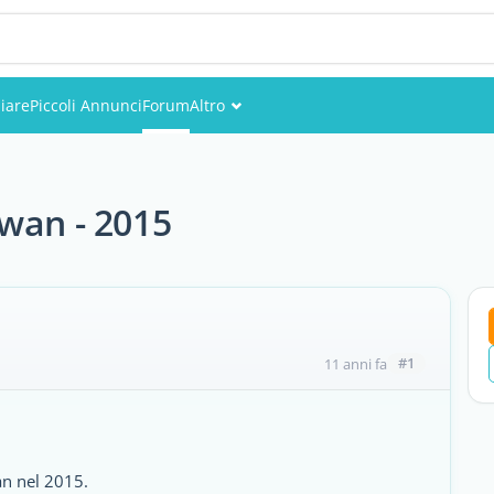
iare
Piccoli Annunci
Forum
Altro
Eventi
Utenti
iwan - 2015
Foto
#1
11 anni fa
an nel 2015.