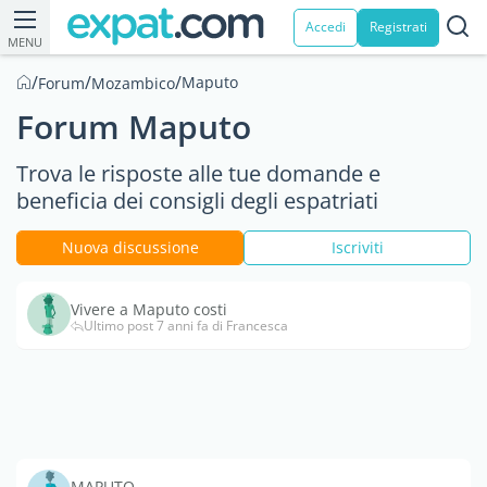
Accedi
Registrati
MENU
/
/
/
Maputo
Forum
Mozambico
Forum Maputo
Trova le risposte alle tue domande e
beneficia dei consigli degli espatriati
Nuova discussione
Iscriviti
Vivere a Maputo costi
Ultimo post 7 anni fa di Francesca
MAPUTO