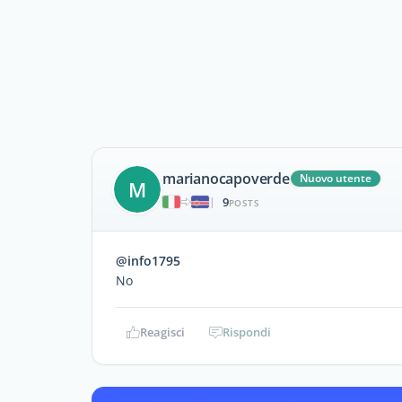
marianocapoverde
Nuovo utente
M
9
|
POSTS
@info1795
No
Reagisci
Rispondi