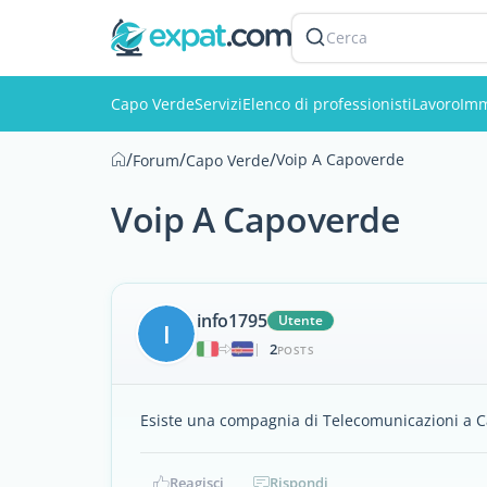
Cerca
Capo Verde
Servizi
Elenco di professionisti
Lavoro
Imm
/
/
/
Voip A Capoverde
Forum
Capo Verde
Voip A Capoverde
info1795
Utente
I
2
|
POSTS
Esiste una compagnia di Telecomunicazioni a C
Reagisci
Rispondi