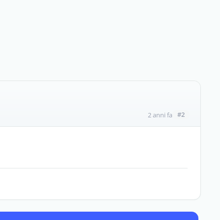
#2
2 anni fa