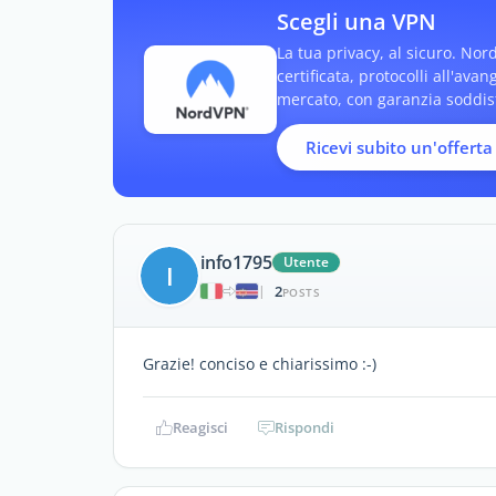
Scegli una VPN
La tua privacy, al sicuro. Nor
certificata, protocolli all'ava
mercato, con garanzia soddisfa
Ricevi subito un'offerta
info1795
Utente
I
2
|
POSTS
Grazie! conciso e chiarissimo :-)
Reagisci
Rispondi