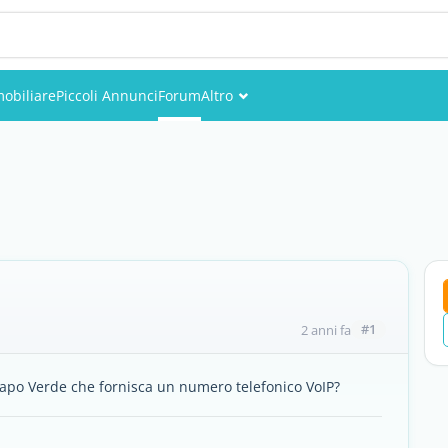
obiliare
Piccoli Annunci
Forum
Altro
Eventi
Utenti
Foto
#1
2 anni fa
apo Verde che fornisca un numero telefonico VoIP?