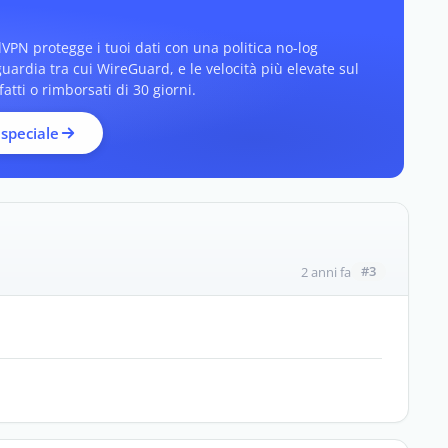
dVPN protegge i tuoi dati con una politica no-log
nguardia tra cui WireGuard, e le velocità più elevate sul
tti o rimborsati di 30 giorni.
 speciale
#3
2 anni fa