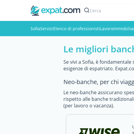
Cerca
Sofia
Servizi
Elenco di professionisti
Lavoro
Immobilia
Le migliori banc
Se vivi a Sofia, è fondamentale 
esigenze di espatriato. Expat.com
Neo-banche, per chi viag
Le neo-banche assicurano spese
rispetto alle banche tradizionali
(per lavoro o vacanza).