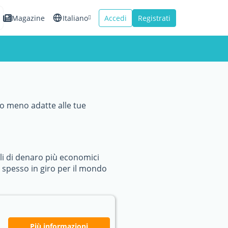
Magazine
Italiano
Accedi
Registrati
English
Español
Français
ù o meno adatte alle tue
li di denaro più economici
gi spesso in giro per il mondo
Più informazioni