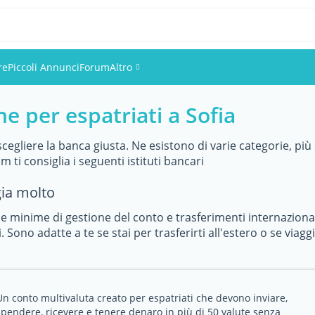
re
Piccoli Annunci
Forum
Altro
he per espatriati a Sofia
Eventi
Utenti
scegliere la banca giusta. Ne esistono di varie categorie, pi
 ti consiglia i seguenti istituti bancari
Foto
gia molto
 minime di gestione del conto e trasferimenti internaziona
. Sono adatte a te se stai per trasferirti all'estero o se viag
Un conto multivaluta creato per espatriati che devono inviare,
spendere, ricevere e tenere denaro in più di 50 valute senza