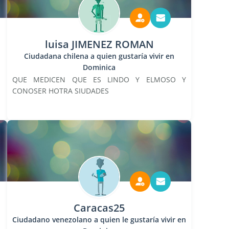
luisa JIMENEZ ROMAN
Ciudadana chilena a quien gustaría vivir en
Dominica
QUE MEDICEN QUE ES LINDO Y ELMOSO Y
CONOSER HOTRA SIUDADES
Caracas25
Ciudadano venezolano a quien le gustaría vivir en