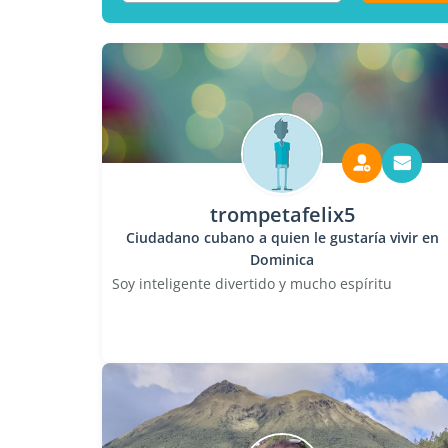
trompetafelix5
Ciudadano cubano a quien le gustaría vivir en
Dominica
Soy inteligente divertido y mucho espíritu