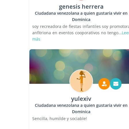
genesis herrera
Ciudadana venezolana a quien gustaría vivir en
Dominica
soy recreadora de fiestas infantiles soy promotor
anfitriona en eventos cooporativos no tengo...
Lee
más
yulexiv
Ciudadana venezolana a quien gustaría vivir en
Dominica
Sencilla, humilde y sociable!