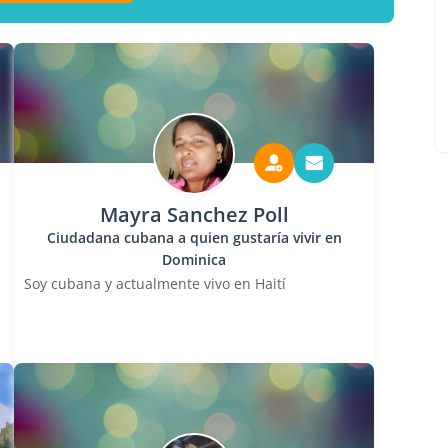
Mayra Sanchez Poll
Ciudadana cubana a quien gustaría vivir en
Dominica
Soy cubana y actualmente vivo en Haití