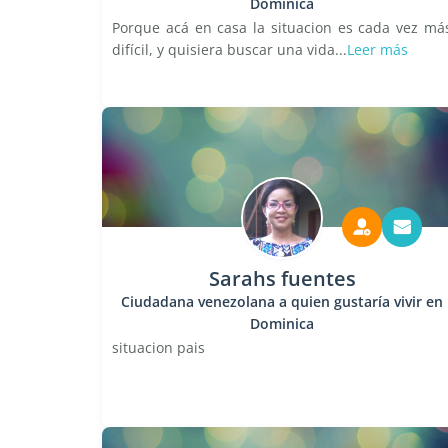
Dominica
Porque acá en casa la situacion es cada vez má
difícil, y quisiera buscar una vida...
Leer más
Sarahs fuentes
Ciudadana venezolana a quien gustaría vivir en
Dominica
situacion pais