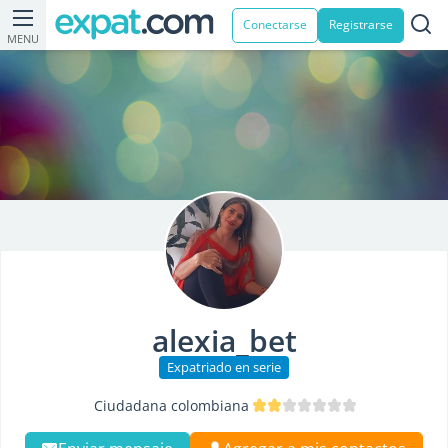
Conectarse
Registrarse
MENU
alexia_bet
Expatriado en serie
Ciudadana colombiana