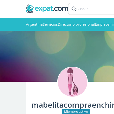
Buscar
Argentina
Servicios
Directorio profesional
Empleos
In
mabelitacompraenchi
Miembro activo