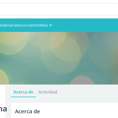
mobiliaria
Anuncios
Foro
Más
Eventos
Miembros
Fotos
Acerca de
Actividad
na
Acerca de