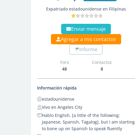
Expatriado estadounidense en Filipinas
Enviar mensaje
Agregar a mis contactos
Informe
Foro
Contactos
48
8
Información rápida
estadounidense
Vivo en Angeles City
Hablo English, [a little of the following:
Japanese, Spanish, Tagalog], but I am starting
to bone up on Spanish to speak fluently