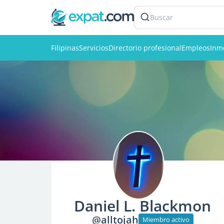
Buscar
Filipinas
Servicios
Directorio profesional
Empleos
Inmo
Daniel L. Blackmon
@alltojah
Miembro activo