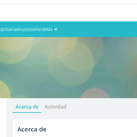
biliaria
Anuncios
Foro
Más
Eventos
Miembros
Fotos
Acerca de
Actividad
Acerca de