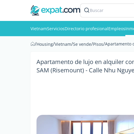
Buscar
Vietnam
Servicios
Directorio profesional
Empleos
Inmo
/
/
/
/
/
Apartamento de
Housing
Vietnam
Se vende
Pisos
Apartamento de lujo en alquiler con
SAM (Risemount) - Calle Nhu Nguyet