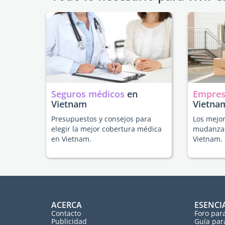
Seguros médicos
en
Empres
Vietnam
Vietna
Presupuestos y consejos para
Los mejor
elegir la mejor cobertura médica
mudanzas
en Vietnam.
Vietnam.
ACERCA
ESENCI
Contacto
Foro par
Publicidad
Guía par