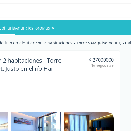
biliaria
Anuncios
Foro
Más
Eventos
 lujo en alquiler con 2 habitaciones - Torre SAM (Risemount) - Cal
Miembros
 2 habitaciones - Torre
₫ 27000000
No negociable
. Justo en el río Han
Fotos