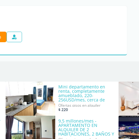
o
Mini departamento en
renta, completamente
amueblado, 220-
256USD/mes, cerca de
Westlake
Ofertas pisos en alquiler
$ 220
y
9,5 millones/mes -
APARTAMENTO EN
ALQUILER DE 2
HABITACIONES, 2 BAÑOS Y
BALCÓN