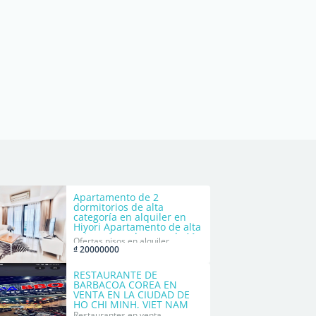
Apartamento de 2
dormitorios de alta
categoría en alquiler en
Hiyori Apartamento de alta
categoría en la zona de My
Ofertas pisos en alquiler
Khe Beach View
₫ 20000000
RESTAURANTE DE
BARBACOA COREA EN
VENTA EN LA CIUDAD DE
HO CHI MINH, VIET NAM
Restaurantes en venta