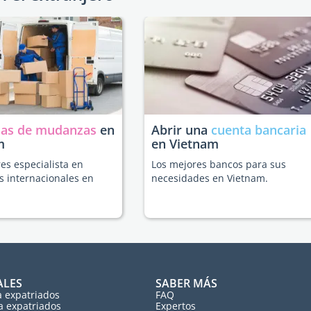
as de mudanzas
en
Abrir una
cuenta bancaria
m
en Vietnam
es especialista en
Los mejores bancos para sus
 internacionales en
necesidades en Vietnam.
ALES
SABER MÁS
a expatriados
FAQ
a expatriados
Expertos