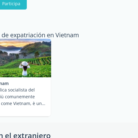
Participa
 de expatriación en Vietnam
tnam
ica socialista del
più comunemente
 come Vietnam, è un
ud-est ...
n el extranjero