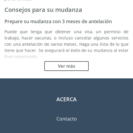
Consejos para su mudanza
Prepare su mudanza con 3 meses de antelación
Puede que tenga que obtener una visa, un permiso de
trabajo, hacer vacunas, o incluso cancelar algunos servicios
con una antelación de varios meses. Haga una lista de lo que
tiene que hacer. Se asegurará el éxito de su mudanza al estar
bien organizado.
Ver más
Elija la buena empresa de mudanzas
Los servicios de una buena empresa de mudanzas son
esenciales para cualquier proyecto de expatriación a Vietnam.
Los organismos reguladores independientes como FIDI le
permiten tener una idea clara de las empresas de mudanzas
ACERCA
en las cuales usted puede confiar. Los procedimientos
internos de calidad, la variedad de paquetes de envoltura
disponible y una red importante son unas garantías de
Contacto
calidad.
Clasifique y ordene las pertenencias que llevará