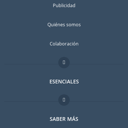
consigo
Publicidad
Separe los bienes que desea llevar a Vietnam de los que va a
dejar atrás, con un amigo o en un guardamuebles. Infórmese
Quiénes somos
bien: ¿No sería más barato comprar cosas en Vietnam en
lugar de llevarlas con usted?
Evitar el riesgo de daños
Colaboración
No existe el riesgo cero. Suscribir un seguro contra daños
imprevistos es recomendable. Comparen las tarifas antes de
hacer su elección.
ESENCIALES
Foro para expatriados
SABER MÁS
Guia para expatriados