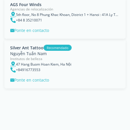
AGS Four Winds
Agencias de relocalización
5th floor, No 8 Phung Khac Khoan, District 1 + Hanoi : 41A Ly Thai To, Hoan Kiem, Ho Chi Minh City
+84 8 35210071
Ponte en contacto
Silver Ant Tattoo
Recomendado
Nguyễn Tuấn Nam
Institutos de belleza
47 Hang Buom Hoan Kiem, Ha Nội
+84916773553
Ponte en contacto