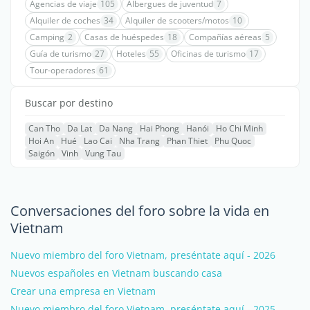
Agencias de viaje
105
Albergues de juventud
7
Alquiler de coches
34
Alquiler de scooters/motos
10
Camping
2
Casas de huéspedes
18
Compañías aéreas
5
Guía de turismo
27
Hoteles
55
Oficinas de turismo
17
Tour-operadores
61
Buscar por destino
Can Tho
Da Lat
Da Nang
Hai Phong
Hanói
Ho Chi Minh
Hoi An
Hué
Lao Cai
Nha Trang
Phan Thiet
Phu Quoc
Saigón
Vinh
Vung Tau
Conversaciones del foro sobre la vida en
Vietnam
Nuevo miembro del foro Vietnam, preséntate aquí - 2026
Nuevos españoles en Vietnam buscando casa
Crear una empresa en Vietnam
Nuevo miembro del foro Vietnam, preséntate aquí - 2025