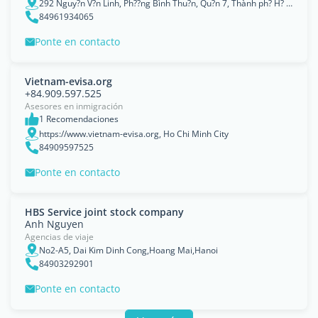
292 Nguy?n V?n Linh, Ph??ng Bình Thu?n, Qu?n 7, Thành ph? H? Chí Minh, Vi?t Nam., Ho Chi Minh City
84961934065
Ponte en contacto
Vietnam-evisa.org
+84.909.597.525
Asesores en inmigración
1 Recomendaciones
https://www.vietnam-evisa.org, Ho Chi Minh City
84909597525
Ponte en contacto
HBS Service joint stock company
Anh Nguyen
Agencias de viaje
No2-A5, Dai Kim Dinh Cong,Hoang Mai,Hanoi
84903292901
Ponte en contacto