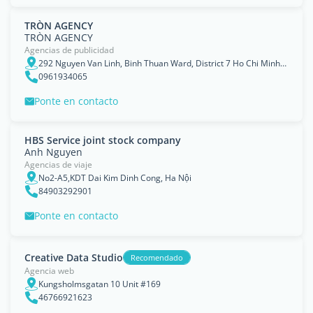
TRÒN AGENCY
TRÒN AGENCY
Agencias de publicidad
292 Nguyen Van Linh, Binh Thuan Ward, District 7 Ho Chi Minh City, Vietnam
0961934065
Ponte en contacto
HBS Service joint stock company
Anh Nguyen
Agencias de viaje
No2-A5,KDT Dai Kim Dinh Cong, Ha Nội
84903292901
Ponte en contacto
Creative Data Studio
Recomendado
Agencia web
Kungsholmsgatan 10 Unit #169
46766921623