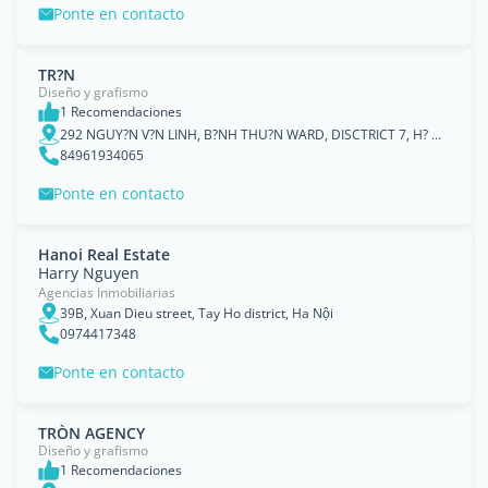
Ponte en contacto
TR?N
Diseño y grafismo
1 Recomendaciones
292 NGUY?N V?N LINH, B?NH THU?N WARD, DISCTRICT 7, H? CH? MINH CITY, VIETNAM, Ho Chi Minh City
84961934065
Ponte en contacto
Hanoi Real Estate
Harry Nguyen
Agencias Inmobiliarias
39B, Xuan Dieu street, Tay Ho district, Ha Nội
0974417348
Ponte en contacto
TRÒN AGENCY
Diseño y grafismo
1 Recomendaciones