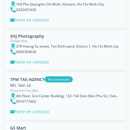
104 Pho QuangHo Chi Minh, Vietnam, Ho Chi Minh City
0342401630
Ponte en contacto
SHJ Photography
Fotógrafos
379 Hoang Sa street, Tan Dinh ward, District 1, Ho Chi Minh city
0906304636
Ponte en contacto
TPM TAX AGENCY
Recomendado
Ms. Van Le
Asesores fiscales
4th Floor, Gro Center Building, 132-134 Dien Bien Phu Str, Dakao Ward, Dist 1, HCMC, Ho Chi Minh City
0916777662
Ponte en contacto
GS Mart