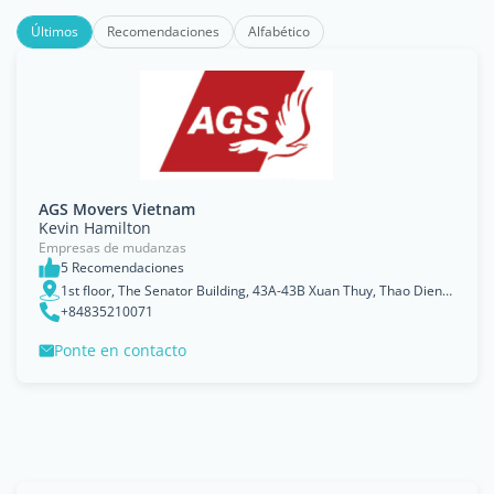
Últimos
Recomendaciones
Alfabético
AGS Movers Vietnam
Kevin Hamilton
Empresas de mudanzas
5 Recomendaciones
1st floor, The Senator Building, 43A-43B Xuan Thuy, Thao Dien, Thu Duc Ho Chi Minh City
+84835210071
Ponte en contacto