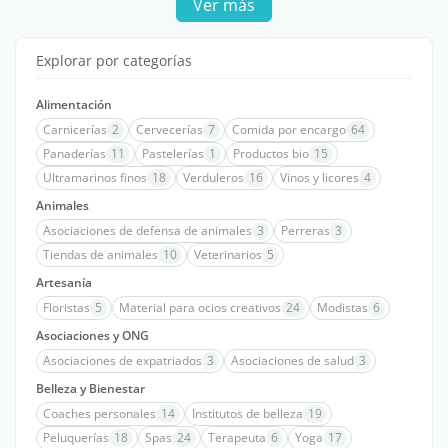
Ver más
Explorar por categorías
Alimentación
Carnicerías
2
Cervecerías
7
Comida por encargo
64
Panaderías
11
Pastelerías
1
Productos bio
15
Ultramarinos finos
18
Verduleros
16
Vinos y licores
4
Animales
Asociaciones de defensa de animales
3
Perreras
3
Tiendas de animales
10
Veterinarios
5
Artesanía
Floristas
5
Material para ocios creativos
24
Modistas
6
Asociaciones y ONG
Asociaciones de expatriados
3
Asociaciones de salud
3
Belleza y Bienestar
Coaches personales
14
Institutos de belleza
19
Peluquerías
18
Spas
24
Terapeuta
6
Yoga
17