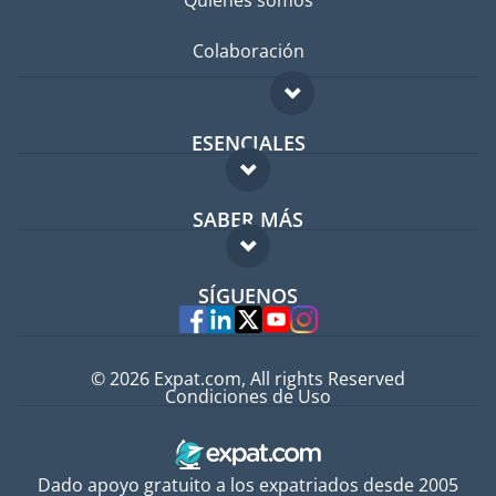
Quiénes somos
Colaboración
ESENCIALES
Foro para expatriados
SABER MÁS
Guía para expatriados
FAQ
Trabajos en el extranjero
SÍGUENOS
Expertos
© 2026 Expat.com, All rights Reserved
Condiciones de Uso
Dado apoyo gratuito a los expatriados desde 2005