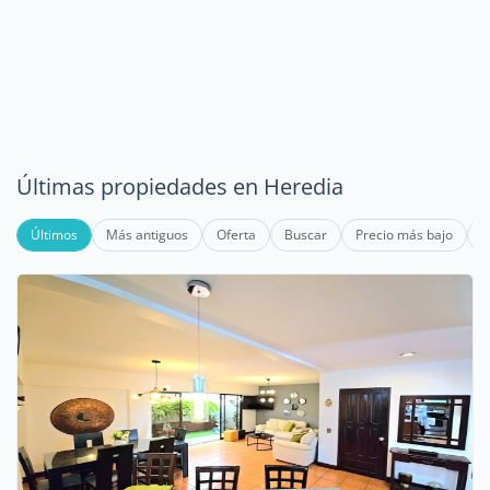
Últimas propiedades en Heredia
Últimos
Más antiguos
Oferta
Buscar
Precio más bajo
P