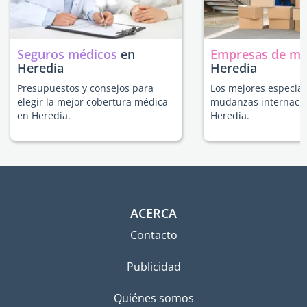
Seguros médicos
en
Empresas de m
Heredia
Heredia
Presupuestos y consejos para
Los mejores especial
elegir la mejor cobertura médica
mudanzas internacio
en Heredia.
Heredia.
ACERCA
Contacto
Publicidad
Quiénes somos