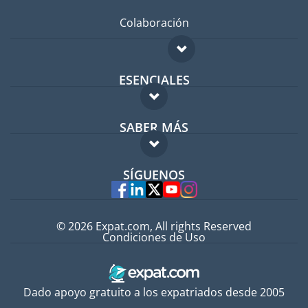
Colaboración
ESENCIALES
Foro para expatriados
SABER MÁS
Guía para expatriados
FAQ
Trabajos en el extranjero
SÍGUENOS
Expertos
© 2026 Expat.com, All rights Reserved
Condiciones de Uso
Dado apoyo gratuito a los expatriados desde 2005