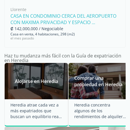
Llorente
CASA EN CONDOMINIO CERCA DEL AEROPUERTO
CON MAXIMA PRIVACIDAD Y ESPACIO ...
₡ 142,000,000 / Negociable
Casa en venta, 4 habitaciones, 298 (m2)
el mes pasado
Haz tu mudanza más fácil con la Guía de expatriación
en Heredia
Comprar una
Alojarse en Heredia
propiedad en Heredia
Heredia atrae cada vez a
Heredia concentra
más expatriados que
algunos de los
buscan un equilibrio real
rendimientos de alquiler
entre calidad de vida y
más altos de Costa Rica,
coste ...
con una media del 8,37%