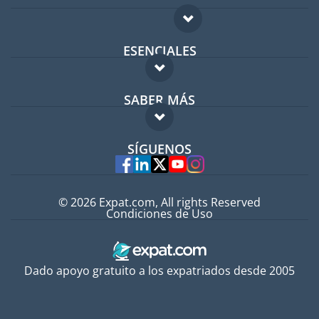
ESENCIALES
Foro para expatriados
SABER MÁS
Guía para expatriados
FAQ
Trabajos en el extranjero
SÍGUENOS
Expertos
© 2026 Expat.com, All rights Reserved
Condiciones de Uso
Dado apoyo gratuito a los expatriados desde 2005