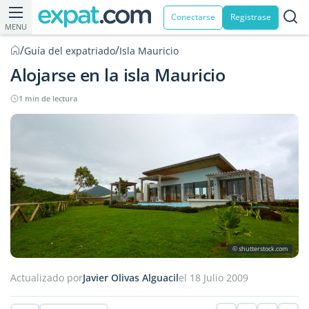
Conectarse
Registrase
MENU
/
/
Guía del expatriado
Isla Mauricio
Alojarse en la isla Mauricio
1 min de lectura
© shutterstock.com
Actualizado por
Javier Olivas Alguacil
el 18 Julio 2009