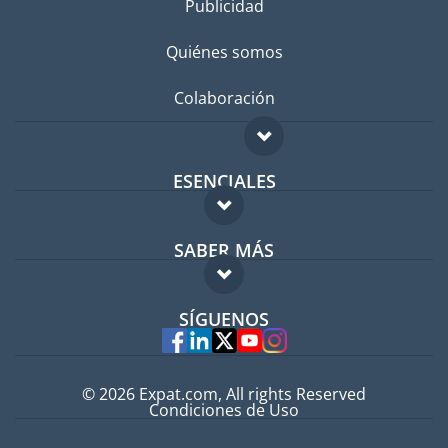
Publicidad
Quiénes somos
Colaboración
ESENCIALES
Foro para expatriados
SABER MÁS
Guía para expatriados
FAQ
Trabajos en el extranjero
SÍGUENOS
Expertos
© 2026 Expat.com, All rights Reserved
Condiciones de Uso