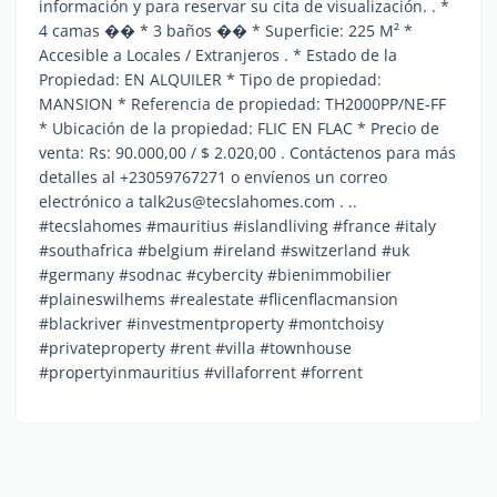
información y para reservar su cita de visualización. . *
4 camas �� * 3 baños �� * Superficie: 225 M² *
Accesible a Locales / Extranjeros . * Estado de la
Propiedad: EN ALQUILER * Tipo de propiedad:
MANSION * Referencia de propiedad: TH2000PP/NE-FF
* Ubicación de la propiedad: FLIC EN FLAC * Precio de
venta: Rs: 90.000,00 / $ 2.020,00 . Contáctenos para más
detalles al +23059767271 o envíenos un correo
electrónico a talk2us@tecslahomes.com . ..
#tecslahomes #mauritius #islandliving #france #italy
#southafrica #belgium #ireland #switzerland #uk
#germany #sodnac #cybercity #bienimmobilier
#plaineswilhems #realestate #flicenflacmansion
#blackriver #investmentproperty #montchoisy
#privateproperty #rent #villa #townhouse
#propertyinmauritius #villaforrent #forrent