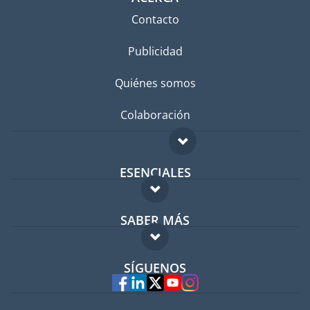
Contacto
Publicidad
Quiénes somos
Colaboración
ESENCIALES
Foro para expatriados
SABER MÁS
Guía para expatriados
FAQ
Trabajos en el extranjero
SÍGUENOS
Expertos