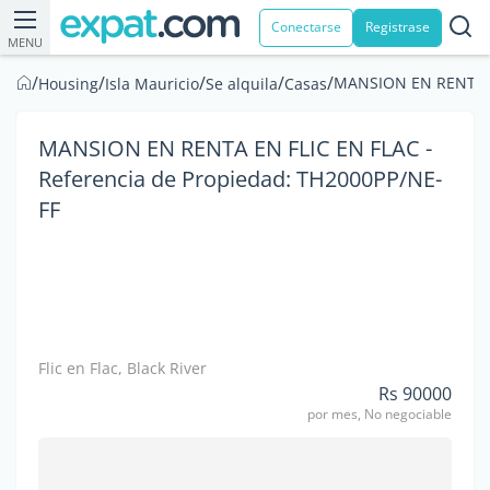
Conectarse
Registrase
MENU
/
/
/
/
/
MANSION EN RENTA EN
Housing
Isla Mauricio
Se alquila
Casas
MANSION EN RENTA EN FLIC EN FLAC -
Referencia de Propiedad: TH2000PP/NE-
FF
Flic en Flac, Black River
Rs 90000
por mes, No negociable