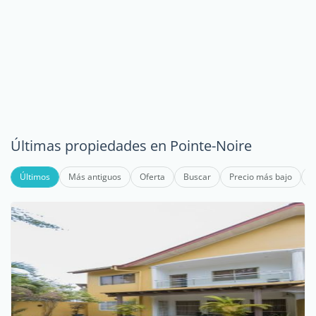
Últimas propiedades en Pointe-Noire
Últimos
Más antiguos
Oferta
Buscar
Precio más bajo
P