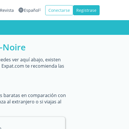
Revista
Español
Conectarse
Registrase
English
Français
-Noire
Italiano
edes ver aquí abajo, existen
 Expat.com te recomienda las
ás baratas en comparación con
 al extranjero o si viajas al
n