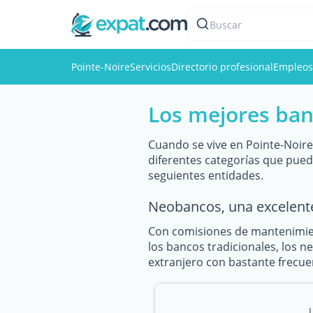
Buscar
Pointe-Noire
Servicios
Directorio profesional
Empleos
Los mejores ban
Cuando se vive en Pointe-Noire
diferentes categorías que pue
seguientes entidades.
Neobancos, una excelent
Con comisiones de mantenimien
los bancos tradicionales, los n
extranjero con bastante frecuen