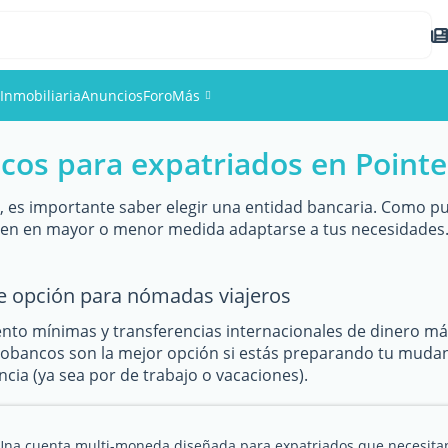
Inmobiliaria
Anuncios
Foro
Más
cos para expatriados en Pointe
Eventos
Miembros
, es importante saber elegir una entidad bancaria. Como pu
den en mayor o menor medida adaptarse a tus necesidades.
Fotos
e opción para nómadas viajeros
to mínimas y transferencias internacionales de dinero m
eobancos son la mejor opción si estás preparando tu mudanza
cia (ya sea por de trabajo o vacaciones).
Una cuenta multi-moneda diseñada para expatriados que necesita