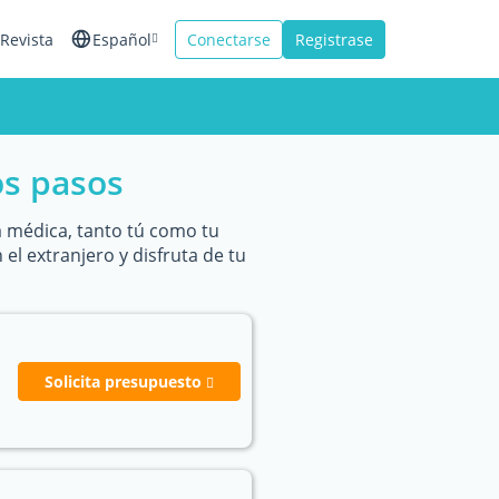
Revista
Español
Conectarse
Registrase
English
Français
os pasos
Italiano
a médica, tanto tú como tu
 el extranjero y disfruta de tu
Solicita presupuesto