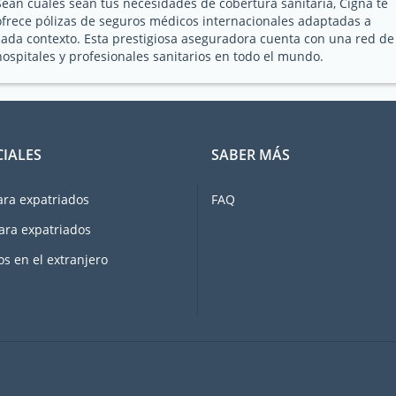
Sean cuales sean tus necesidades de cobertura sanitaria, Cigna te
ofrece pólizas de seguros médicos internacionales adaptadas a
cada contexto. Esta prestigiosa aseguradora cuenta con una red de
hospitales y profesionales sanitarios en todo el mundo.
CIALES
SABER MÁS
ara expatriados
FAQ
ara expatriados
os en el extranjero