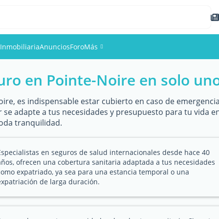
Inmobiliaria
Anuncios
Foro
Más
uro en Pointe-Noire en solo un
Eventos
Miembros
Noire, es indispensable estar cubierto en caso de emergenci
or se adapte a tus necesidades y presupuesto para tu vida en
oda tranquilidad.
Fotos
Especialistas en seguros de salud internacionales desde hace 40
años, ofrecen una cobertura sanitaria adaptada a tus necesidades
como expatriado, ya sea para una estancia temporal o una
expatriación de larga duración.