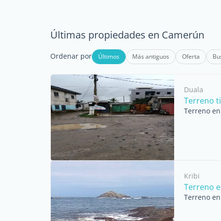
Últimas propiedades en Camerún
Ordenar por
Últimos
Más antiguos
Oferta
Bu
Duala
Terreno t
Terreno en
Kribi
Terreno e
Terreno en