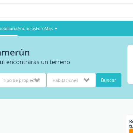
obiliaria
Anuncios
Foro
Más
Eventos
Camerún
Miembros
quí encontrarás un terreno
Fotos
Buscar
Tipo de propiedad
Habitaciones
R
t