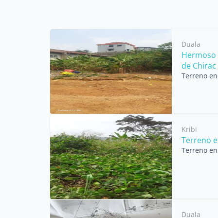
Duala
Hermoso t
de Chirac
Terreno en
Kribi
Terreno e
Terreno en 
Duala