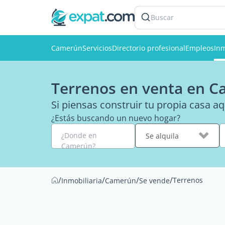
Buscar
Camerún
Servicios
Directorio profesional
Empleos
Inm
Terrenos en venta en 
Si piensas construir tu propia casa a
¿Estás buscando un nuevo hogar?
¿Donde en
Se alquila
Camerún?
/
/
/
/
Terrenos
Inmobiliaria
Camerún
Se vende