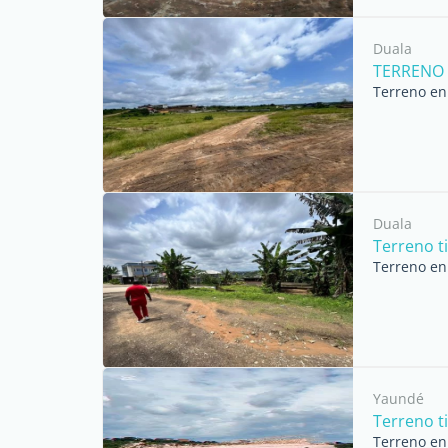
Duala
TERRENO 
Terreno en 
Duala
Terreno 
Terreno en 
Yaundé
Terreno t
Terreno en