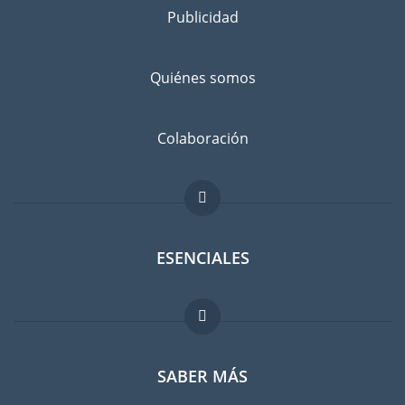
consigo
Publicidad
Separe los bienes que desea llevar a Camerún de los que va a
dejar atrás, con un amigo o en un guardamuebles. Infórmese
Quiénes somos
bien: ¿No sería más barato comprar cosas en Camerún en
lugar de llevarlas con usted?
Evitar el riesgo de daños
Colaboración
No existe el riesgo cero. Suscribir un seguro contra daños
imprevistos es recomendable. Comparen las tarifas antes de
hacer su elección.
ESENCIALES
Foro para expatriados
SABER MÁS
Guia para expatriados