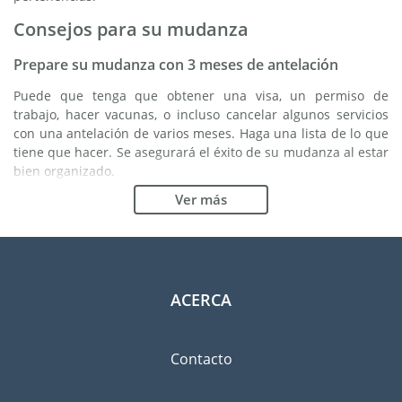
Consejos para su mudanza
Prepare su mudanza con 3 meses de antelación
Puede que tenga que obtener una visa, un permiso de
trabajo, hacer vacunas, o incluso cancelar algunos servicios
con una antelación de varios meses. Haga una lista de lo que
tiene que hacer. Se asegurará el éxito de su mudanza al estar
bien organizado.
Ver más
Elija la buena empresa de mudanzas
Los servicios de una buena empresa de mudanzas son
esenciales para cualquier proyecto de expatriación a
Camerún. Los organismos reguladores independientes como
FIDI le permiten tener una idea clara de las empresas de
ACERCA
mudanzas en las cuales usted puede confiar. Los
procedimientos internos de calidad, la variedad de paquetes
de envoltura disponible y una red importante son unas
Contacto
garantías de calidad.
Clasifique y ordene las pertenencias que llevará