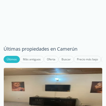
Últimas propiedades en Camerún
Últimos
Más antiguos
Oferta
Buscar
Precio más bajo
P