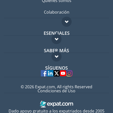
Quiénes somos
Colaboración
ESENCIALES
Foro para expatriados
SABER MÁS
Guía para expatriados
FAQ
Trabajos en el extranjero
SÍGUENOS
Expertos
© 2026 Expat.com, All rights Reserved
Condiciones de Uso
Dado apoyo gratuito a los expatriados desde 2005