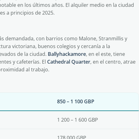
able en los últimos años. El alquiler medio en la ciudad
s a principios de 2025.
más demandada, con barrios como Malone, Stranmillis y
tura victoriana, buenos colegios y cercanía a la
levados de la ciudad.
Ballyhackamore
, en el este, tiene
tes y cafeterías. El
Cathedral Quarter
, en el centro, atrae
proximidad al trabajo.
850 – 1 100 GBP
1 200 – 1 600 GBP
178 000 GBP