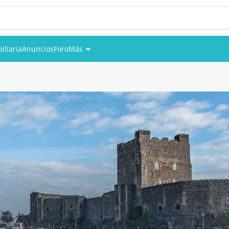
iliaria
Anuncios
Foro
Más
Eventos
Miembros
Fotos