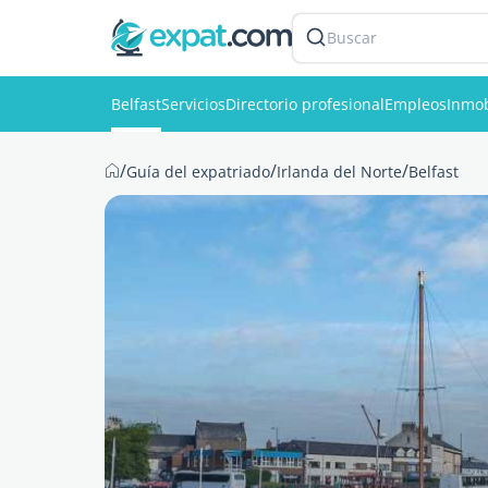
Buscar
Belfast
Servicios
Directorio profesional
Empleos
Inmob
/
/
/
Guía del expatriado
Irlanda del Norte
Belfast