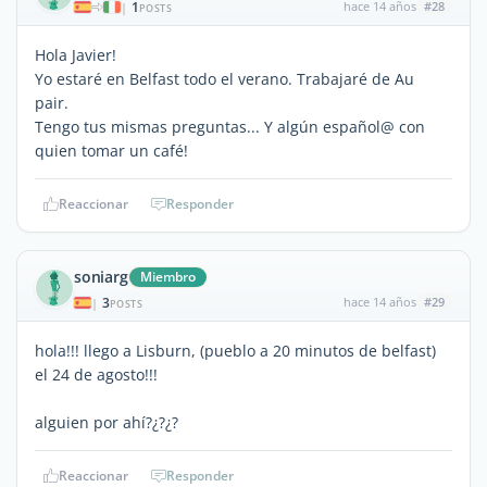
1
hace 14 años
#28
|
POSTS
Hola Javier!
Yo estaré en Belfast todo el verano. Trabajaré de Au
pair.
Tengo tus mismas preguntas... Y algún español@ con
quien tomar un café!
Reaccionar
Responder
soniarg
Miembro
3
hace 14 años
#29
|
POSTS
hola!!! llego a Lisburn, (pueblo a 20 minutos de belfast)
el 24 de agosto!!!
alguien por ahí?¿?¿?
Reaccionar
Responder