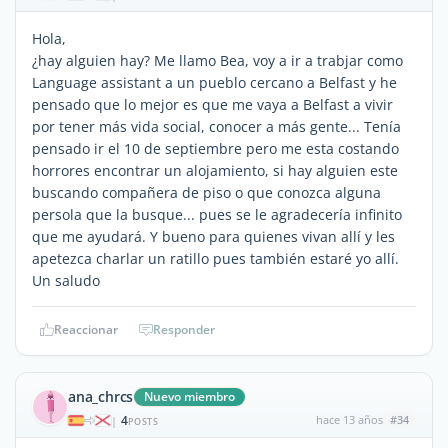
Hola,
¿hay alguien hay? Me llamo Bea, voy a ir a trabjar como
Language assistant a un pueblo cercano a Belfast y he
pensado que lo mejor es que me vaya a Belfast a vivir
por tener más vida social, conocer a más gente... Tenía
pensado ir el 10 de septiembre pero me esta costando
horrores encontrar un alojamiento, si hay alguien este
buscando compañera de piso o que conozca alguna
persola que la busque... pues se le agradecería infinito
que me ayudará. Y bueno para quienes vivan allí y les
apetezca charlar un ratillo pues también estaré yo allí.
Un saludo
Reaccionar
Responder
ana_chrcs
Nuevo miembro
4
hace 13 años
#34
|
POSTS