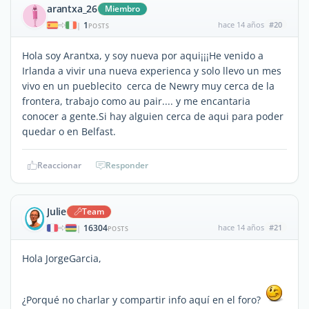
arantxa_26
Miembro
1
hace 14 años
#20
|
POSTS
Hola soy Arantxa, y soy nueva por aqui¡¡¡He venido a
Irlanda a vivir una nueva experienca y solo llevo un mes
vivo en un pueblecito cerca de Newry muy cerca de la
frontera, trabajo como au pair.... y me encantaria
conocer a gente.Si hay alguien cerca de aqui para poder
quedar o en Belfast.
Reaccionar
Responder
Julie
Team
16304
hace 14 años
#21
|
POSTS
Hola JorgeGarcia,
¿Porqué no charlar y compartir info aquí en el foro?