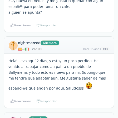
SOy nueva en Belfast y me gustaría quedar con algún
españ@ para poder tomar un cafe.
alguien se apunta?
Reaccionar
Responder
nightmare88
Miembro
2
hace 15 años
#13
|
POSTS
Hola! llevo aquí 2 días, y estoy un poco perdida. He
venido a trabajar como au pair a un pueblo de
Ballymena, y todo esto es nuevo para mí. Supongo que
me tendré que adaptar aún. Me gustaría saber de mas
español@s que anden por aquí. Saludosss
Reaccionar
Responder