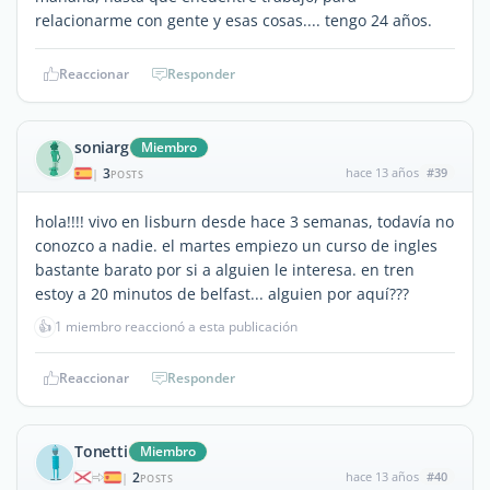
relacionarme con gente y esas cosas.... tengo 24 años.
Reaccionar
Responder
soniarg
Miembro
3
hace 13 años
#39
|
POSTS
hola!!!! vivo en lisburn desde hace 3 semanas, todavía no
conozco a nadie. el martes empiezo un curso de ingles
bastante barato por si a alguien le interesa. en tren
estoy a 20 minutos de belfast... alguien por aquí???
👍
1 miembro reaccionó a esta publicación
Reaccionar
Responder
Tonetti
Miembro
2
hace 13 años
#40
|
POSTS