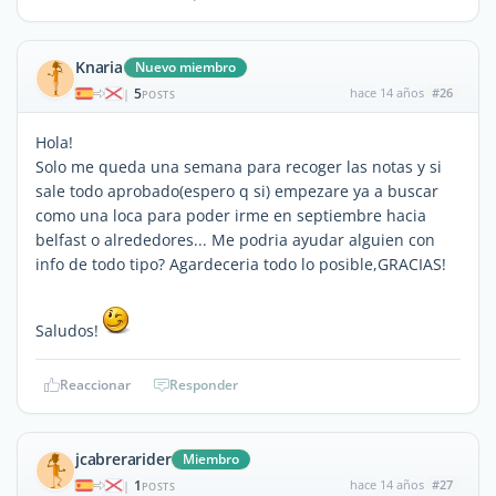
Knaria
Nuevo miembro
5
hace 14 años
#26
|
POSTS
Hola!
Solo me queda una semana para recoger las notas y si
sale todo aprobado(espero q si) empezare ya a buscar
como una loca para poder irme en septiembre hacia
belfast o alrededores... Me podria ayudar alguien con
info de todo tipo? Agardeceria todo lo posible,GRACIAS!
Saludos!
Reaccionar
Responder
jcabrerarider
Miembro
1
hace 14 años
#27
|
POSTS