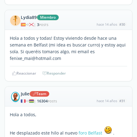
Lydia89
Miembro
3
hace 14 años
#30
|
POSTS
Hola a todos y todas! Estoy viviendo desde hace una
semana en Belfast (mi idea es buscar curro) y estoy aqui
sola. Si queréis tomaros algo, mi email es
fenixe_mai@hotmail.com
Reaccionar
Responder
Julie
Team
16304
hace 14 años
#31
|
POSTS
Hola a todos,
He desplazado este hilo al nuevo
foro Belfast
.