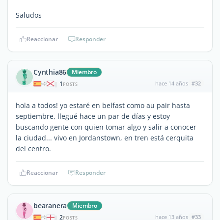
Saludos
Reaccionar
Responder
Cynthia86
Miembro
1
hace 14 años
#32
|
POSTS
hola a todos! yo estaré en belfast como au pair hasta
septiembre, llegué hace un par de días y estoy
buscando gente con quien tomar algo y salir a conocer
la ciudad... vivo en Jordanstown, en tren está cerquita
del centro.
Reaccionar
Responder
bearanera
Miembro
2
hace 13 años
#33
|
POSTS