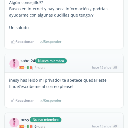
Algún consejillo??
Busco en internet y hay poca información ¿ podriais
ayudarme con algunas dudillas que tengo??
Un saludo
Reaccionar
Responder
isabel24
Nuevo miembro
4
hace 15 años
#8
|
POSTS
inesy has leido mi privado? te apetece quedar este
finde?escribeme al correo please!!
Reaccionar
Responder
inesy
Nuevo miembro
6
hace 15 años
#9
|
POSTS