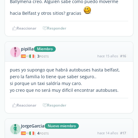
Ballymena creo. Alguién sabe como puedo moverme
hacia Belfast y otros sitios? gracias
Reaccionar
Responder
pipilla
Miembro
3
hace 15 años
#16
|
POSTS
pues yo supongo que habrá autobuses hasta belfast,
pero la familia lo tiene que saber seguro..
si porque un taxi saldría muy caro.
yo creo que no será muy dificil encontrar autobuses.
Reaccionar
Responder
JorgeGarcia
Nuevo miembro
4
hace 14 años
#17
|
POSTS