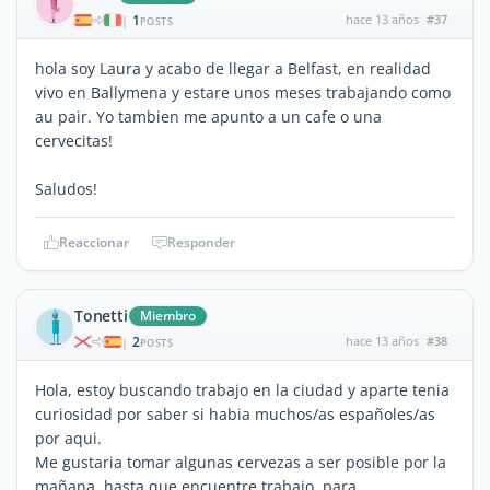
1
hace 13 años
#37
|
POSTS
hola soy Laura y acabo de llegar a Belfast, en realidad
vivo en Ballymena y estare unos meses trabajando como
au pair. Yo tambien me apunto a un cafe o una
cervecitas!
Saludos!
Reaccionar
Responder
Tonetti
Miembro
2
hace 13 años
#38
|
POSTS
Hola, estoy buscando trabajo en la ciudad y aparte tenia
curiosidad por saber si habia muchos/as españoles/as
por aqui.
Me gustaria tomar algunas cervezas a ser posible por la
mañana, hasta que encuentre trabajo, para