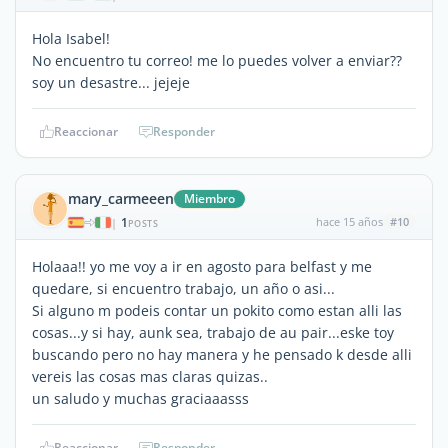
Hola Isabel!
No encuentro tu correo! me lo puedes volver a enviar??
soy un desastre... jejeje
Reaccionar
Responder
mary_carmeeen
Miembro
1
hace 15 años
#10
|
POSTS
Holaaa!! yo me voy a ir en agosto para belfast y me
quedare, si encuentro trabajo, un año o asi...
Si alguno m podeis contar un pokito como estan alli las
cosas...y si hay, aunk sea, trabajo de au pair...eske toy
buscando pero no hay manera y he pensado k desde alli
vereis las cosas mas claras quizas..
un saludo y muchas graciaaasss
Reaccionar
Responder