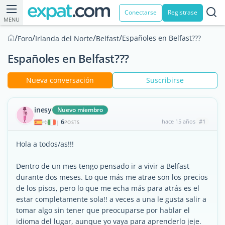
Conectarse
Registrase
MENU
/
/
/
/
Españoles en Belfast???
Foro
Irlanda del Norte
Belfast
Españoles en Belfast???
Nueva conversación
Suscribirse
inesy
Nuevo miembro
6
hace 15 años
#1
|
POSTS
Hola a todos/as!!!
Dentro de un mes tengo pensado ir a vivir a Belfast
durante dos meses. Lo que más me atrae son los precios
de los pisos, pero lo que me echa más para atrás es el
estar completamente sola!! a veces a una le gusta salir a
tomar algo sin tener que preocuparse por hablar el
idioma del lugar, aunque yo vaya para aprenderlo jeje.