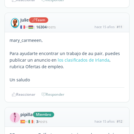
Julie
Team
16304
hace 15 años
#11
|
POSTS
mary_carmeeen,
Para ayudarte encontrar un trabajo de au pair, puedes
publicar un anuncio en
los clasificados de Irlanda
,
rubrica Ofertas de empleo.
Un saludo
Reaccionar
Responder
pipilla
Miembro
3
hace 15 años
#12
|
POSTS