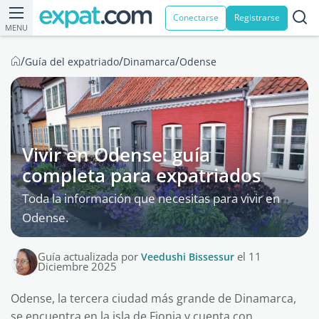
Conectarse
Registrarse
MENU
/
/
/
Guía del expatriado
Dinamarca
Odense
Vivir en Odense: guía
completa para expatriados
Toda la información que necesitas para vivir en
Odense.
Guía actualizada por
Veedushi Bissessur
el 11
Diciembre 2025
Odense, la tercera ciudad más grande de Dinamarca,
se encuentra en la isla de Fionia y cuenta con