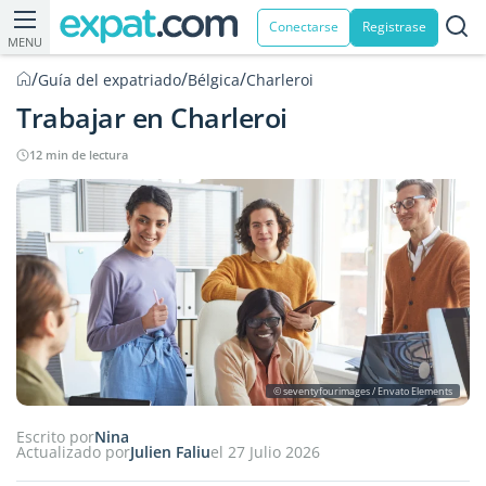
Conectarse
Registrase
MENU
/
/
/
Guía del expatriado
Bélgica
Charleroi
Trabajar en Charleroi
12 min de lectura
© seventyfourimages / Envato Elements
Escrito por
Nina
Actualizado por
Julien Faliu
el 27 Julio 2026