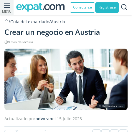
Conectarse
Registrase
MENU
/
/
Guía del expatriado
Austria
Crear un negocio en Austria
9 min de lectura
© Shutterstock.com
Actualizado por
bdvoran
el 15 Julio 2023