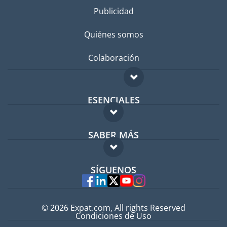
Publicidad
Quiénes somos
Colaboración
ESENCIALES
Foro para expatriados
SABER MÁS
Guía para expatriados
FAQ
Trabajos en el extranjero
SÍGUENOS
Expertos
© 2026 Expat.com, All rights Reserved
Condiciones de Uso