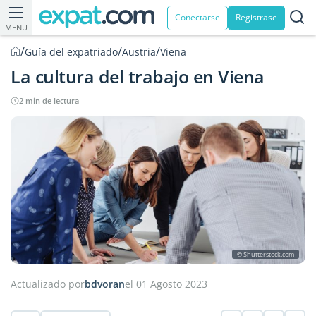
Conectarse
Registrase
MENU
/
/
/
Guía del expatriado
Austria
Viena
La cultura del trabajo en Viena
2 min de lectura
© Shutterstock.com
Actualizado por
bdvoran
el 01 Agosto 2023