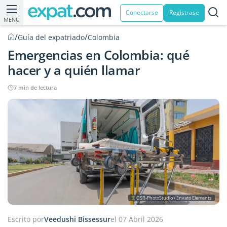
Conectarse
Registrase
MENU
/
/
Guía del expatriado
Colombia
Emergencias en Colombia: qué
hacer y a quién llamar
7 min de lectura
© GSR-PhotoStudio / Envato Elements
Escrito por
Veedushi Bissessur
el 07 Abril 2026