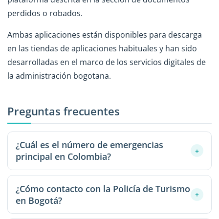
perdidos o robados.
Ambas aplicaciones están disponibles para descarga
en las tiendas de aplicaciones habituales y han sido
desarrolladas en el marco de los servicios digitales de
la administración bogotana.
Preguntas frecuentes
¿Cuál es el número de emergencias
+
principal en Colombia?
El número universal de emergencias es el 123,
¿Cómo contacto con la Policía de Turismo
gratuito desde cualquier teléfono fijo o móvil en todo
+
en Bogotá?
el país. Al marcar este número, un operador redirige la
llamada al servicio correspondiente: policía,
La Policía de Turismo en Bogotá tiene una línea