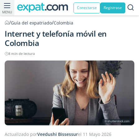
Conectarse
Registrase
MENU
/
/
Guía del expatriado
Colombia
Internet y telefonía móvil en
Colombia
8 min de lectura
© shutterstock.com
Actualizado por
Veedushi Bissessur
el 11 Mayo 2026