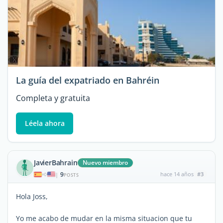
La guía del expatriado en Bahréin
Completa y gratuita
Léela ahora
JavierBahrain
Nuevo miembro
9
hace 14 años
#3
|
POSTS
Hola Joss,
Yo me acabo de mudar en la misma situacion que tu