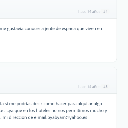
#4
hace 14 años
 me gustaeia conocer a jente de espana que viven en
#5
hace 14 años
rfa si me podrias decir como hacer para alquilar algo
hace ....ya que en los hoteles no nos permitimos mucho y
a...mi direccion de e-mail.byabyam@yahoo.es