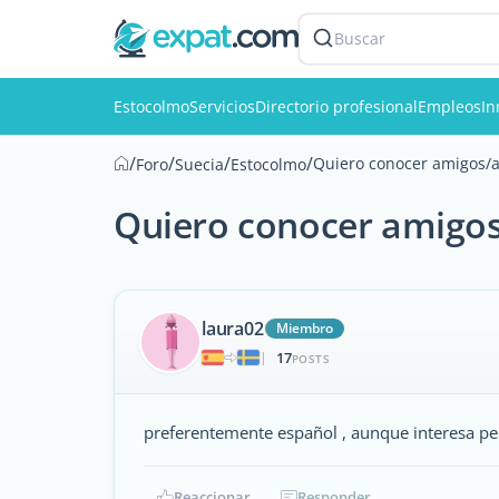
Buscar
Estocolmo
Servicios
Directorio profesional
Empleos
In
/
/
/
/
Quiero conocer amigos/a
Foro
Suecia
Estocolmo
Quiero conocer amigos
laura02
Miembro
17
|
POSTS
preferentemente español , aunque interesa per
Reaccionar
Responder