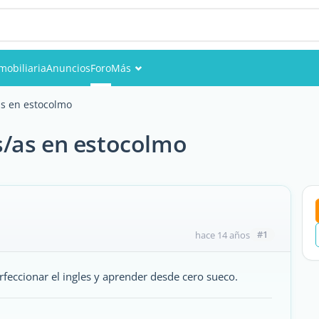
mobiliaria
Anuncios
Foro
Más
Eventos
s en estocolmo
Miembros
/as en estocolmo
Fotos
#1
hace 14 años
feccionar el ingles y aprender desde cero sueco.