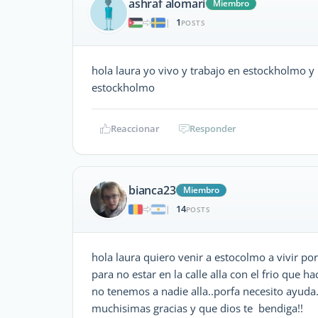
ashraf alomari
Miembro
1
|
POSTS
hola laura yo vivo y trabajo en estockholmo y
estockholmo
Reaccionar
Responder
bianca23
Miembro
14
|
POSTS
hola laura quiero venir a estocolmo a vivir po
para no estar en la calle alla con el frio que 
no tenemos a nadie alla..porfa necesito ayud
muchisimas gracias y que dios te bendiga!!