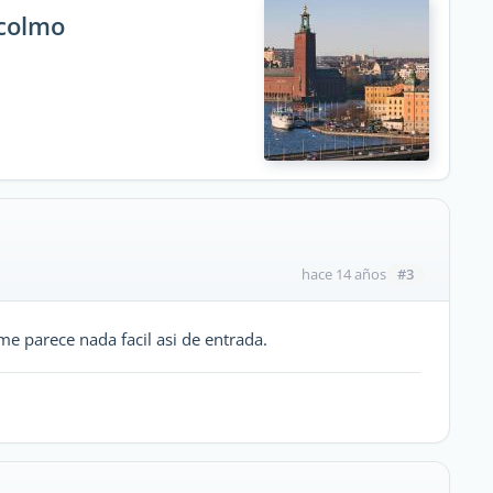
ocolmo
#3
hace 14 años
me parece nada facil asi de entrada.