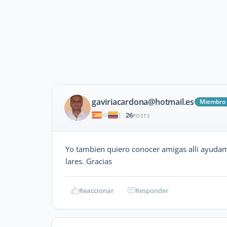
gaviriacardona@hotmail.es
Miembro 
26
|
POSTS
Yo tambien quiero conocer amigas alli ayudam
lares. Gracias
Reaccionar
Responder