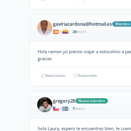
gaviriacardona@hotmail.es
Miembro 
26
|
POSTS
Hola ramon yo pienzo viajar a estocolmo a par
gracias
Reaccionar
Responder
gregory28
Nuevo miembro
7
|
POSTS
hola Laura, espero te encuentres bien, te cue