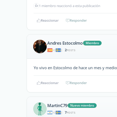
👍
1 miembro reaccionó a esta publicación
Reaccionar
Responder
Andres Estocolmo
Miembro
2
|
POSTS
Yo vivo en Estocolmo de hace un mes y medio.
Reaccionar
Responder
MartinC79
Nuevo miembro
7
|
POSTS