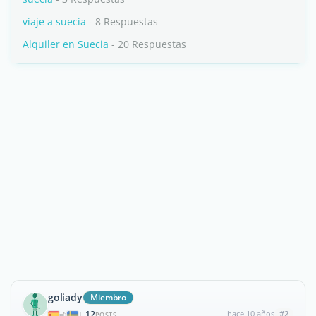
viaje a suecia
- 8 Respuestas
Alquiler en Suecia
- 20 Respuestas
goliady
Miembro
12
hace 10 años
#2
|
POSTS