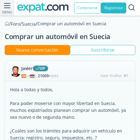
Conectarse
Registrase
MENU
/
/
/
Comprar un automóvil en Suecia
Foro
Suecia
Comprar un automóvil en Suecia
Nueva conversación
Suscribirse
Javier
ViP
21009
hace 10 años
#1
|
POSTS
Hola a todas y todos,
Para poder moverse con mayor libertad en Suecia,
muchos expatriados planean comprar un automóvil, ya
sea nuevo o de segunda mano.
¿Cuáles son los trámites para adquirir un vehículo en
Suecia: registro, seguro, impuestos, etc. ?