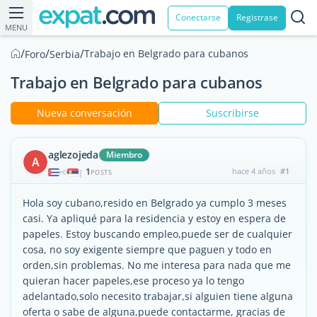
Conectarse
Registrase
MENU
/
/
/
Trabajo en Belgrado para cubanos
Foro
Serbia
Trabajo en Belgrado para cubanos
Nueva conversación
Suscribirse
aglezojeda
Miembro
A
1
hace 4 años
#1
|
POSTS
Hola soy cubano,resido en Belgrado ya cumplo 3 meses
casi. Ya apliqué para la residencia y estoy en espera de
papeles. Estoy buscando empleo,puede ser de cualquier
cosa, no soy exigente siempre que paguen y todo en
orden,sin problemas. No me interesa para nada que me
quieran hacer papeles,ese proceso ya lo tengo
adelantado,solo necesito trabajar,si alguien tiene alguna
oferta o sabe de alguna,puede contactarme, gracias de