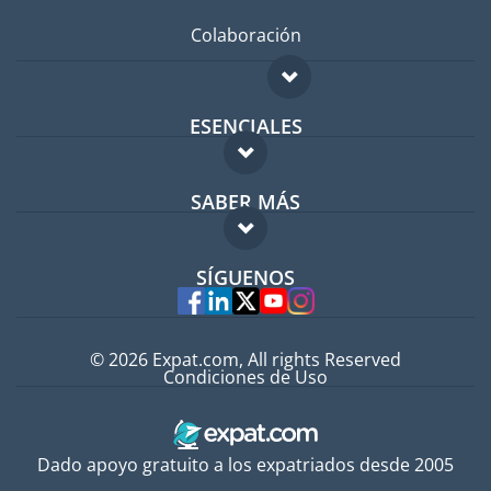
Colaboración
ESENCIALES
Foro para expatriados
SABER MÁS
Guía para expatriados
FAQ
Trabajos en el extranjero
SÍGUENOS
Expertos
© 2026 Expat.com, All rights Reserved
Condiciones de Uso
Dado apoyo gratuito a los expatriados desde 2005