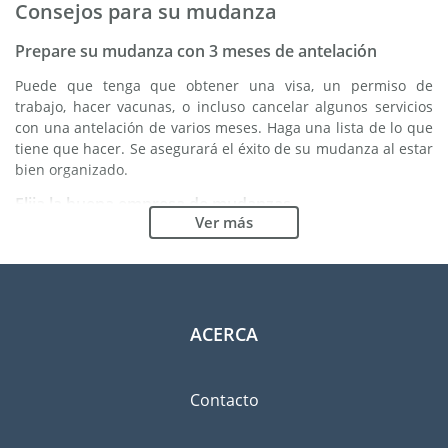
Consejos para su mudanza
Prepare su mudanza con 3 meses de antelación
Puede que tenga que obtener una visa, un permiso de
trabajo, hacer vacunas, o incluso cancelar algunos servicios
con una antelación de varios meses. Haga una lista de lo que
tiene que hacer. Se asegurará el éxito de su mudanza al estar
bien organizado.
Elija la buena empresa de mudanzas
Ver más
Los servicios de una buena empresa de mudanzas son
esenciales para cualquier proyecto de expatriación a Serbia.
Los organismos reguladores independientes como FIDI le
permiten tener una idea clara de las empresas de mudanzas
en las cuales usted puede confiar. Los procedimientos
ACERCA
internos de calidad, la variedad de paquetes de envoltura
disponible y una red importante son unas garantías de
calidad.
Contacto
Clasifique y ordene las pertenencias que llevará
consigo