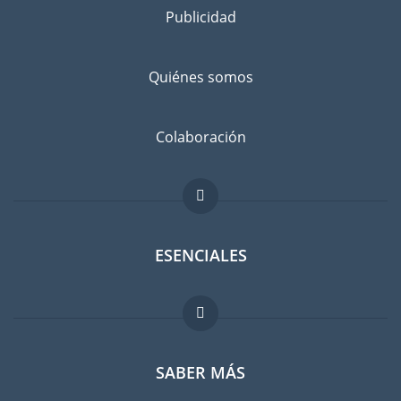
Publicidad
Separe los bienes que desea llevar a Serbia de los que va a
dejar atrás, con un amigo o en un guardamuebles. Infórmese
bien: ¿No sería más barato comprar cosas en Serbia en lugar
Quiénes somos
de llevarlas con usted?
Evitar el riesgo de daños
Colaboración
No existe el riesgo cero. Suscribir un seguro contra daños
imprevistos es recomendable. Comparen las tarifas antes de
hacer su elección.
ESENCIALES
Foro para expatriados
SABER MÁS
Guia para expatriados