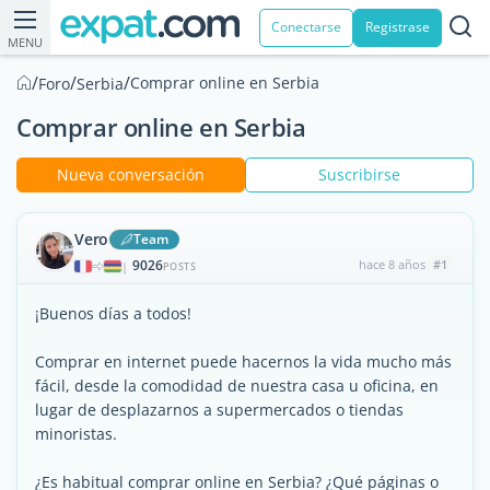
Conectarse
Registrase
MENU
/
/
/
Comprar online en Serbia
Foro
Serbia
Comprar online en Serbia
Nueva conversación
Suscribirse
Vero
Team
9026
hace 8 años
#1
|
POSTS
¡Buenos días a todos!
Comprar en internet puede hacernos la vida mucho más
fácil, desde la comodidad de nuestra casa u oficina, en
lugar de desplazarnos a supermercados o tiendas
minoristas.
¿Es habitual comprar online en Serbia? ¿Qué páginas o