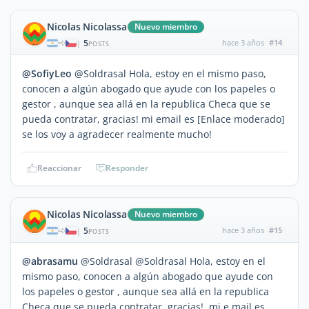
Nicolas Nicolassa
Nuevo miembro
5
hace 3 años
#14
|
POSTS
@SofiyLeo
@Soldrasal Hola, estoy en el mismo paso,
conocen a algún abogado que ayude con los papeles o
gestor , aunque sea allá en la republica Checa que se
pueda contratar, gracias! mi email es [Enlace moderado]
se los voy a agradecer realmente mucho!
Reaccionar
Responder
Nicolas Nicolassa
Nuevo miembro
5
hace 3 años
#15
|
POSTS
@abrasamu
@Soldrasal @Soldrasal Hola, estoy en el
mismo paso, conocen a algún abogado que ayude con
los papeles o gestor , aunque sea allá en la republica
Checa que se pueda contratar, gracias!, mi e mail es