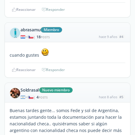
Reaccionar
Responder
abrasamu
Miembro
18
hace 9 años
#4
|
POSTS
cuando gustes
Reaccionar
Responder
Soldrasal
Nuevo miembro
4
hace 8 años
#5
|
POSTS
Buenas tardes gente... somos Fede y sol de Argentina,
estamos juntando toda la documentación para hacer la
nacionalidad checa.. quisiéramos saber si algún
argentino con nacionalidad checa nos puede decir más