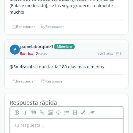
[Enlace moderado], se los voy a gradecer realmente
mucho!
Reaccionar
Responder
pamelaborquez1
Miembro
P
2
hace 3 años
#16
|
POSTS
@Soldrasal
se que tarda 180 días mas o menos
Reaccionar
Responder
Respuesta rápida