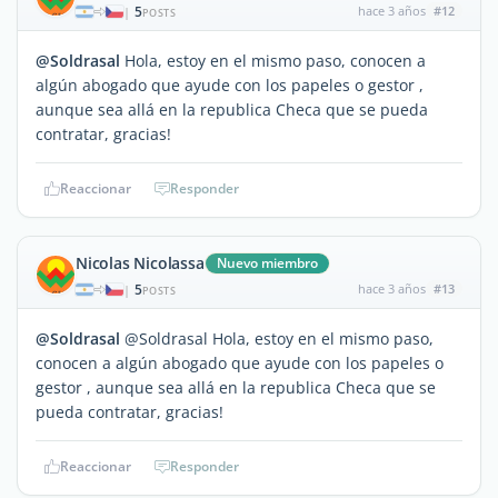
5
hace 3 años
#12
|
POSTS
@Soldrasal
Hola, estoy en el mismo paso, conocen a
algún abogado que ayude con los papeles o gestor ,
aunque sea allá en la republica Checa que se pueda
contratar, gracias!
Reaccionar
Responder
Nicolas Nicolassa
Nuevo miembro
5
hace 3 años
#13
|
POSTS
@Soldrasal
@Soldrasal Hola, estoy en el mismo paso,
conocen a algún abogado que ayude con los papeles o
gestor , aunque sea allá en la republica Checa que se
pueda contratar, gracias!
Reaccionar
Responder