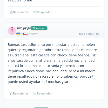
saludo enorme
Reaccionar
Responder
svit.pryk
Miembro
1
hace 8 años
#8
|
POSTS
Buenas tardes!losiento por molestar a usted, también
quiero preguntar algo sobre este tema, púes,mi madre
es ucraniana, está casada con checo, tiene 66años,i 20
años casada con el,ahora ella ha pedido nacionalidad
checo,i lo sabemos que Ucrania ya permite con
República Checa doble nacionalidad, pero a mi madre
tiene resultado no favorable,no lo sabemos, porque?
puede usted ayudarme? muchas gracias
Reaccionar
Responder