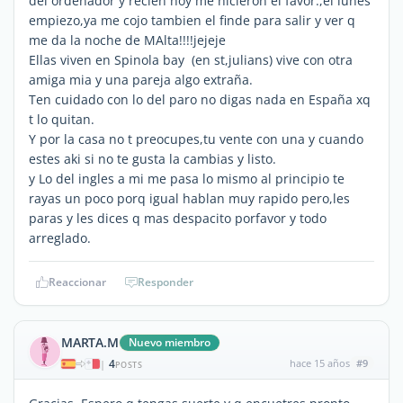
del ordenador y recien hoy me hicieron el favor.,el lunes
empiezo,ya me cojo tambien el finde para salir y ver q
me da la noche de MAlta!!!!jejeje
Ellas viven en Spinola bay (en st,julians) vive con otra
amiga mia y una pareja algo extraña.
Ten cuidado con lo del paro no digas nada en España xq
t lo quitan.
Y por la casa no t preocupes,tu vente con una y cuando
estes aki si no te gusta la cambias y listo.
y Lo del ingles a mi me pasa lo mismo al principio te
rayas un poco porq igual hablan muy rapido pero,les
paras y les dices q mas despacito porfavor y todo
arreglado.
Reaccionar
Responder
MARTA.M
Nuevo miembro
4
hace 15 años
#9
|
POSTS