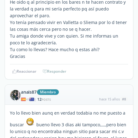
He oido q al principio en los bares n te hacen contrato y
la verdad q para mi sería perfecto pq así puedo
aprovechar el paro.
Yo tenía pensado vivir en Valletta o Sliema por lo d tener
las cosas más cerca pero no se q hacer.
Tu amiga donde vive y con quien. Si me informas un
poco te lo agradecería.
Tu como lo llevas? Hace mucho q estas ahí?
Gracias
Reaccionar
Responder
anais87
Miembro
12
hace 15 años
#8
|
POSTS
Yo lo llevo bien aunq en verdad todabia no me puesto a
buscar
bueno llevo 3 dias aki tampoco,,,,,pero bien
lo unico q no encontraba ningun sitio para sacar mi c.v