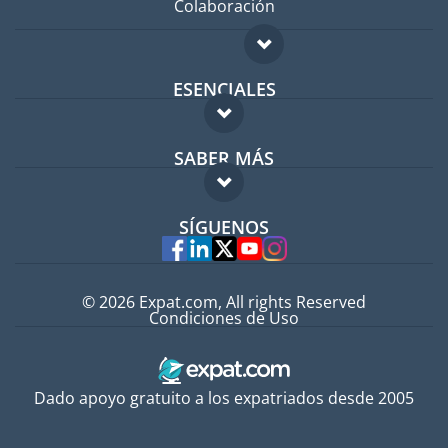
Colaboración
ESENCIALES
Foro para expatriados
SABER MÁS
Guía para expatriados
FAQ
Trabajos en el extranjero
SÍGUENOS
Expertos
© 2026 Expat.com, All rights Reserved
Condiciones de Uso
Dado apoyo gratuito a los expatriados desde 2005