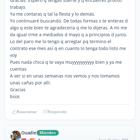
Gracias. Espero q tengas suerte y q encuetres pronto
trabajo.
Ya me contaras q tal la fiesta y lo demás.
Yo continuaré buscando. De todas formas s te enteras d
algo q este bien te agradecería q me lo dijeras. A mi me
da igual irme a mediados d mayo q a principios d junio.
Lo del paro me lo tengo q arreglar pq termino el
contrato ese mes así q en cuanto lo tenga todo listo me
voy
Pues nada chica q te vaya muyyyyyyyyyy bien y ya me
cuentas
A ver si en unas semanas nos vemos y nos tomamos
unas cañas por allí.
Gracias
bsos
Reaccionar
Responder
Ouadie
Miembro
hace 15 años
#10