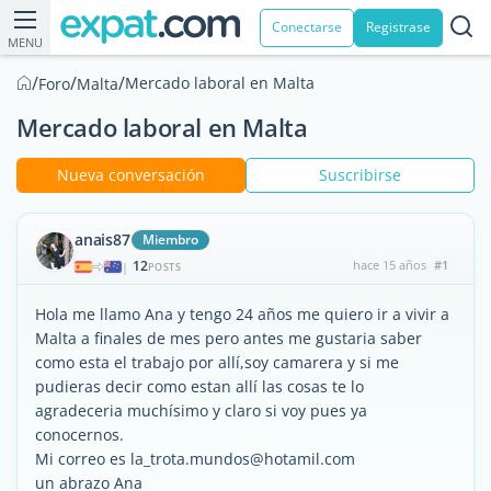
Conectarse
Registrase
MENU
/
/
/
Mercado laboral en Malta
Foro
Malta
Mercado laboral en Malta
Nueva conversación
Suscribirse
anais87
Miembro
12
hace 15 años
#1
|
POSTS
Hola me llamo Ana y tengo 24 años me quiero ir a vivir a
Malta a finales de mes pero antes me gustaria saber
como esta el trabajo por allí,soy camarera y si me
pudieras decir como estan allí las cosas te lo
agradeceria muchísimo y claro si voy pues ya
conocernos.
Mi correo es la_trota.mundos@hotamil.com
un abrazo Ana